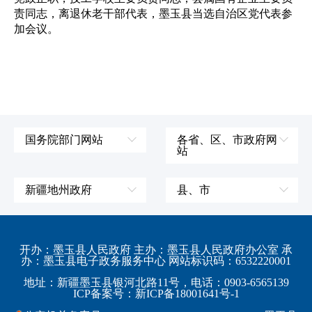
责同志，离退休老干部代表，墨玉县当选自治区党代表参
加会议。
国务院部门网站
各省、区、市政府网
站
外交部
辽宁省
国防部
吉林省
新疆地州政府
县、市
发展和改革委员会
黑龙江省
伊犁哈萨克自治州
皮山县
科学技术部
上海市
塔城地区
墨玉县
开办：墨玉县人民政府 主办：墨玉县人民政府办公室 承
教育部
江苏省
办：墨玉县电子政务服务中心 网站标识码：6532220001
阿勒泰地区
策勒县
工业和信息化部
浙江省
地址：新疆墨玉县银河北路11号，电话：0903-6565139
博尔塔拉蒙古自治州
民丰县
ICP备案号：新ICP备18001641号-1
监察部
安徽省
昌吉回族自治州
和田县