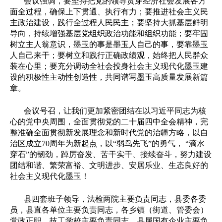
会议强调，要坚持把党的领导贯穿经济社会发展各方
面全过程，确保上下贯通、执行有力；要推进社会主义民
主政治建设，践行全过程人民民主；要坚持大抓基层鲜明
导向，持续增强基层党组织政治功能和组织功能；要牢固
树立主人翁意识，墨玉的事是墨玉人自己的事，要靠墨玉
人自己来干；要树立和践行正确政绩观，始终把人民群众
装在心里；要充分调动全社会投身社会主义现代化墨玉建
设的积极性主动性创造性，共同谱写墨玉高质量发展新篇
章。
会议号召，让我们更加紧密团结在以习近平同志为核
心的党中央周围，全面贯彻党的二十届四中全会精神，完
整准确全面贯彻新发展理念和新时代党的治疆方略，以自
治区成立
70
周年为新起点，以
“
弱鸟先飞
”
的勇气，
“
滴水
穿石
”
的韧劲，踔厉奋发、苦干实干、接续奋斗，努力建设
团结和谐、繁荣富裕、文明进步、安居乐业、生态良好的
社会主义现代化墨玉！
县四套班子领导，法检两院主要负责同志，县委各委
员，县直各单位主要负责同志，各乡镇（街道、管委会）
党政正职，技工学校主要负责同志，县属国有企业主要负