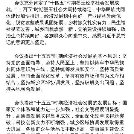
会议充分肯定了
“
十四五
”
时期墨玉经济社会发展成
就。
“
十四五
”
时期墨玉社会大局持续稳定，中华民族共同
体建设加快推进，经济发展稳中向好，产业结构升级优
化，脱贫攻坚成果巩固拓展，乡村振兴扎实有力，民生福
祉显著改善，城乡面貌焕然一新，党的建设持续加强，政
治生态持续向好，各族群众心向党中央、感恩习近平总书
记的意识更加坚定。
会议提出
“十五五”时期经济社会发展的基本原则：坚
持党的全面领导，坚持人民至上，坚持以铸牢中华民族
共同体意识为主线，坚持统筹发展和安全，坚持高质量
发展，坚持全面深化改革，坚持有效市场和有为政府相
结合，坚持城乡区域协调发展，坚持破解突出问题，坚
持兵地融合发展。
会议提出
“十五五”时期经济社会发展的发展目标：国
家安全体系和能力进一步加强，社会文明程度明显提
升，高质量发展取得显著成效，全面深化改革取得新突
破，科技创新实力不断增强，城乡区域协调发展取得重
大进展，各族群众生活品质不断提高，美丽墨玉建设取