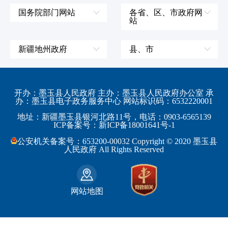
国务院部门网站
各省、区、市政府网
站
外交部
辽宁省
国防部
吉林省
新疆地州政府
县、市
发展和改革委员会
黑龙江省
伊犁哈萨克自治州
皮山县
科学技术部
上海市
塔城地区
墨玉县
开办：墨玉县人民政府 主办：墨玉县人民政府办公室 承
教育部
江苏省
办：墨玉县电子政务服务中心 网站标识码：6532220001
阿勒泰地区
策勒县
工业和信息化部
浙江省
地址：新疆墨玉县银河北路11号，电话：0903-6565139
博尔塔拉蒙古自治州
民丰县
ICP备案号：新ICP备18001641号-1
监察部
安徽省
昌吉回族自治州
和田县
公安机关备案号：653200-00032 Copyright © 2020 墨玉县
民政部
福建省
人民政府 All Rights Reserved
吐鲁番地区
和田市
司法部
江西省
巴音郭楞蒙古自治州
财政部
山东省
克拉玛依市
网站地图
人力资源和社会保障部
河南省
阿克苏地区
生态环境部
湖南省
哈密地区