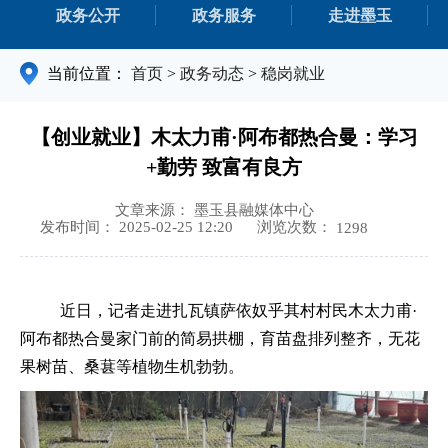
政务公开
政务服务
走进墨玉
当前位置：
首页
>
政务动态
>
稳岗就业
【创业就业】木太力甫·阿布都热合曼：学习
+勤劳 致富有良方
文章来源： 墨玉县融媒体中心
浏览次数：
发布时间： 2025-02-25 12:20
1298
近日，记者走进扎瓦镇萨依奴乎其村村民木太力甫
·
阿布都热合曼家门前的简易拱棚，育苗盘排列整齐，无花
果树苗、桑葚等植物生机勃勃。