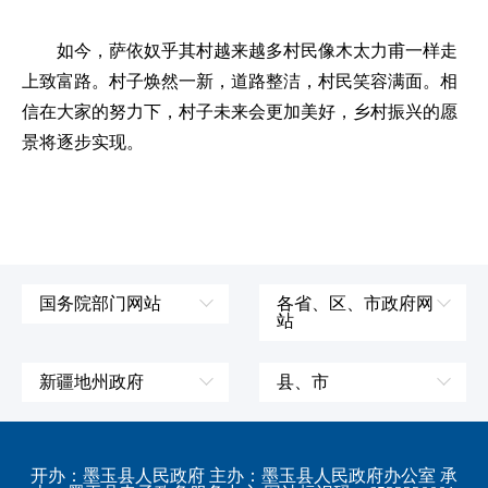
如今，萨依奴乎其村越来越多村民像木太力甫一样走
上致富路。村子焕然一新，道路整洁，村民笑容满面。相
信在大家的努力下，村子未来会更加美好，乡村振兴的愿
景将逐步实现。
国务院部门网站
各省、区、市政府网
站
外交部
辽宁省
国防部
吉林省
新疆地州政府
县、市
发展和改革委员会
黑龙江省
伊犁哈萨克自治州
皮山县
科学技术部
上海市
塔城地区
墨玉县
开办：墨玉县人民政府 主办：墨玉县人民政府办公室 承
教育部
江苏省