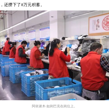
业，还攒下了8万元积蓄。
阿依谢木
如则巴克在岗位上。
·