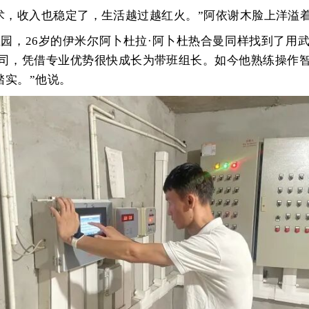
术，收入也稳定了，生活越过越红火。”阿依谢木脸上洋溢
业园，
26岁的伊米尔阿卜杜拉·阿卜杜热合曼同样找到了用
司，凭借专业优势很快成长为带班组长。如今他熟练操作
踏实。”他说。