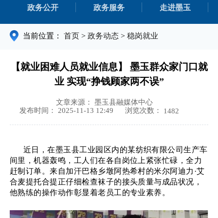
政务公开
政务服务
走进墨玉
当前位置：
首页
>
政务动态
>
稳岗就业
【就业困难人员就业信息】 墨玉群众家门口就
业 实现“挣钱顾家两不误”
文章来源： 墨玉县融媒体中心
浏览次数：
发布时间： 2025-11-13 12:49
1482
近日，在墨玉县工业园区内的某纺织有限公司生产车
间里，机器轰鸣，工人们在各自岗位上紧张忙碌，全力
赶制订单。来自加汗巴格乡墩阿热希村的米尔阿迪力
·艾
合麦提托合提正仔细检查袜子的接头质量与成品状况，
他熟练的操作动作彰显着老员工的专业素养。