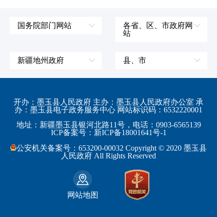
国务院部门网站
各省、区、市政府网
站
外交部
辽宁省
国防部
吉林省
新疆地州政府
县、市
发展和改革委员会
黑龙江省
伊犁哈萨克自治州
皮山县
科学技术部
上海市
塔城地区
墨玉县
开办：墨玉县人民政府 主办：墨玉县人民政府办公室 承
教育部
江苏省
办：墨玉县电子政务服务中心 网站标识码：6532220001
阿勒泰地区
策勒县
工业和信息化部
浙江省
地址：新疆墨玉县银河北路11号，电话：0903-6565139
博尔塔拉蒙古自治州
民丰县
ICP备案号：新ICP备18001641号-1
监察部
安徽省
昌吉回族自治州
和田县
公安机关备案号：653200-00032 Copyright © 2020 墨玉县
民政部
福建省
人民政府 All Rights Reserved
吐鲁番地区
和田市
司法部
江西省
巴音郭楞蒙古自治州
财政部
山东省
克拉玛依市
网站地图
人力资源和社会保障部
河南省
阿克苏地区