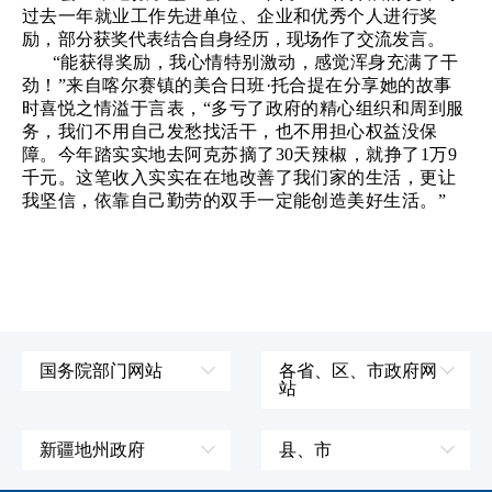
过去一年就业工作先进单位、企业和优秀个人进行奖
励，
部分获奖代表结合自身经历，现场作了交流发言。
“能获得奖励，我心情特别激动，感觉浑身充满了干
劲！”来自喀尔赛镇的美合日班·托合提在分享她的故事
时喜悦之情溢于言表，“多亏了政府的精心组织和周到服
务，我们不用自己发愁找活干，也不用担心权益没保
障。今年踏实实地去阿克苏摘了30天辣椒，就挣了1万9
千元。这笔收入实实在在地改善了我们家的生活，更让
我坚信，依靠自己勤劳的双手一定能创造美好生活。”
国务院部门网站
各省、区、市政府网
站
外交部
辽宁省
国防部
吉林省
新疆地州政府
县、市
发展和改革委员会
黑龙江省
伊犁哈萨克自治州
皮山县