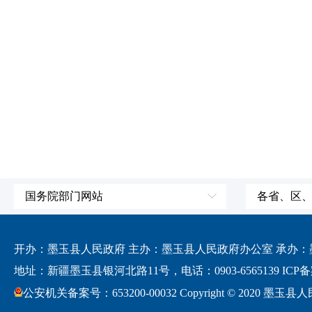
国务院部门网站
各省、区
外交部
国防部
开办：墨玉县人民政府 主办：墨玉县人民政府办公室 承办：墨玉
发展和改革委员会
地址：新疆墨玉县银河北路11号，电话：0903-6565139
ICP备
科学技术部
公安机关备案号：653200-00032 Copyright © 2020 墨玉县人民政府