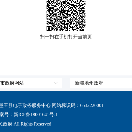
扫一扫在手机打开当前页
、市政府网站
新疆地州政府
辽宁省
伊犁哈萨克自治州
吉林省
塔城地区
县电子政务服务中心 网站标识码：6532220001
黑龙江省
阿勒泰地区
案号：新ICP备18001641号-1
上海市
博尔塔拉蒙古自治
 All Rights Reserved