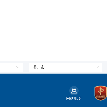
县、市
皮山县
墨玉县
策勒县
网站地图
州
民丰县