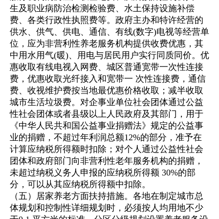
生及职业病防治检测检验费、水土保持设施补偿
费、各类行政性执照费等。政府主办和特许经营的
供水、供气、供电、通信、有线(数字)电视等经营单
位，应为非营利性养老服务机构提供收费优惠，其
中用水用气(暖)、用电与居民用户实行同质同价。优
惠收取有线电视入网费、城区普通宽带一次性连接
费，优惠收取光纤接入和宽带一 次性连接费，通信
费、收视维护费按当地最优惠价格收取；减半收取
城市生活垃圾费。对企事业单位社会团体通过公益
性社会团体或者县级以上人民政府及其部门，用于
《中华人民共和国公益事业捐赠法》规定的公益事
业的捐赠，不超过年利润总额12%的部分，准予在
计算应纳税所得额时扣除；对个人通过公益性社会
团体和政府部门向非营利性老年服务机构的捐赠，
未超过纳税义务人申报的应纳税所得额 30%的部
分，可以从其应纳税所得额中扣除。
（五）居家养老方面扶持措施。各地在制定城市总
体规划和控制性详细规划时，必须按人均用地不少