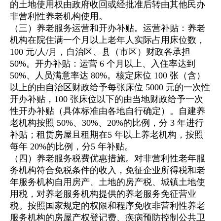
的土地使用权由政府收回或经批准后转由其他民办
非营利性养老机构使用。
（三）养老服务运营和开办补贴。运营补贴：养老
机构在院住满一个月以上老年人实际占用床位数，
100 元/人/月，自治区、县（市区）财政各承担
50%。开办补贴：运营 6 个月以上、入住率达到
50%、人员满意率达 80%。核定床位 100 张（含）
以上的由自治区财政给予每张床位 5000 元的一次性
开办补贴，100 张床位以下的由当地财政给予一次
性开办补贴（具体标准由各地自行确定）。自建养
老机构按照 50%、30%、20%的比例，分 3 年进行
补贴；租赁房屋且租期在5 年以上养老机构，按照
每年 20%的比例，分5 年补贴。
（四）养老服务税费优惠措施。对非营利性老年服
务机构符合免税条件的收入，免征企业所得税和老
年服务机构自用房产、土地的房产税、城镇土地使
用税，对养老服务机构提供的养老服务免征营业
税。按照国家规定的权限和程序免收非营利性养老
服务机构的房屋产权登记费、疾病预防控制公共卫