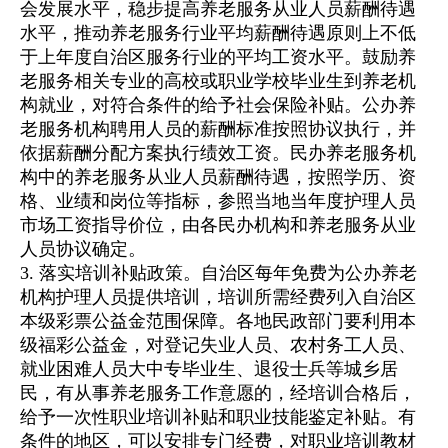
会发展水平，稳步提高养老服务从业人员薪酬待遇
水平，推动养老服务行业平均薪酬待遇原则上不低
于上年度自治区服务行业的平均工资水平。鼓励养
老服务相关专业的高校或职业学校毕业生到养老机
构就业，对符合条件的给予社会保险补贴。公办养
老服务机构聘用人员的薪酬标准按照协议执行，并
依据薪酬分配方案执行绩效工资。民办养老服务机
构中的养老服务从业人员薪酬待遇，按照学历、资
格、业绩和岗位等指标，参照当地当年度护理人员
市场工资指导价位，由各民办机构和养老服务从业
人员协议确定。
3. 落实培训补贴政策。自治区每年免费为公办养老
机构护理人员提供培训，培训所需经费列入自治区
本级彩票公益金范围保障。各地民政部门要利用本
级福彩公益金，对登记失业人员、农村务工人员、
就业困难人员大中专毕业生、退役士兵等城乡居
民，有从事养老服务工作意愿的，经培训合格后，
给予一次性职业培训补贴和职业技能鉴定补贴。有
条件的地区，可以安排专门经费，对职业培训教材