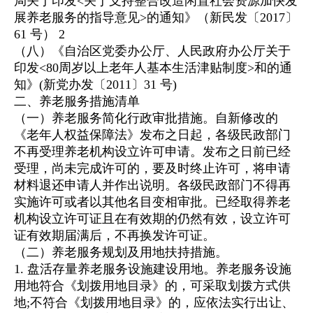
局关于印发<关于支持整合改造闲置社会资源加快发
展养老服务的指导意见>的通知》（新民发〔2017〕
61 号） 2
（八）《自治区党委办公厅、人民政府办公厅关于
印发<80周岁以上老年人基本生活津贴制度>和的通
知》(新党办发〔2011〕31 号)
二、养老服务措施清单
（一）养老服务简化行政审批措施。自新修改的
《老年人权益保障法》发布之日起，各级民政部门
不再受理养老机构设立许可申请。发布之日前已经
受理，尚未完成许可的，要及时终止许可，将申请
材料退还申请人并作出说明。各级民政部门不得再
实施许可或者以其他名目变相审批。已经取得养老
机构设立许可证且在有效期的仍然有效，设立许可
证有效期届满后，不再换发许可证。
（二）养老服务规划及用地扶持措施。
1. 盘活存量养老服务设施建设用地。养老服务设施
用地符合《划拨用地目录》的，可采取划拨方式供
地;不符合《划拨用地目录》的，应依法实行出让、