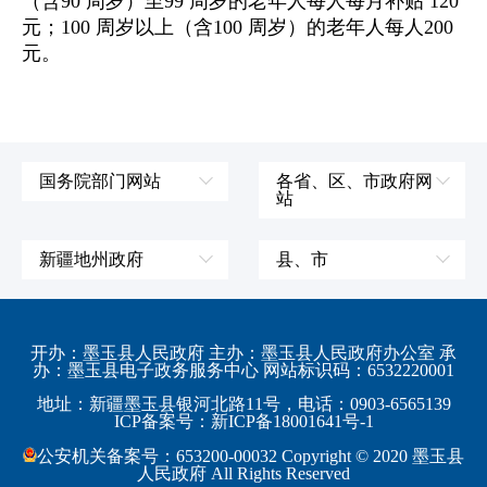
（含90 周岁）至99 周岁的老年人每人每月补贴 120
元；100 周岁以上（含100 周岁）的老年人每人200
元。
国务院部门网站
各省、区、市政府网
站
外交部
辽宁省
国防部
吉林省
新疆地州政府
县、市
发展和改革委员会
黑龙江省
伊犁哈萨克自治州
皮山县
科学技术部
上海市
塔城地区
墨玉县
开办：墨玉县人民政府 主办：墨玉县人民政府办公室 承
教育部
江苏省
办：墨玉县电子政务服务中心 网站标识码：6532220001
阿勒泰地区
策勒县
工业和信息化部
浙江省
地址：新疆墨玉县银河北路11号，电话：0903-6565139
博尔塔拉蒙古自治州
民丰县
ICP备案号：新ICP备18001641号-1
监察部
安徽省
昌吉回族自治州
和田县
公安机关备案号：653200-00032 Copyright © 2020 墨玉县
民政部
福建省
人民政府 All Rights Reserved
吐鲁番地区
和田市