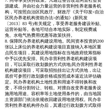
7. 同等享受扶持政策。凡通过整合改造闲置社会资
源建成、并由社会力量运营的非营利性养老服务机
构，可按照自治区民政厅、财政厅《关于印发<自治
区民办养老机构资助办法>的通知》(新民发
〔2013〕83 号)有关规定，享受养老服务建设补贴、
运营补贴等。各地可结合本地实际，制定税费减
免、水电气热费用优惠等政策扶持。
8. 保障民办养老机构建设用地。民间资本投资的200
张以上床位的养老机构建设项目直接纳入本地区重
点民生项目，其建设用地指标在当地政府统筹指标
中予以优先安排。民办非营利性养老机构建设项
目，可以采取行政划拨的方式供地;民办营利性养老
机构建设项目，可采取招拍挂出让方式供地，出让
底价可参照行政划拨价格或按照成本逼近法评估确
定。民办养老机构土地性质和用途不得转换和改
变，不得分割转让、转租。对擅自改变养老服务设
施用地用途、容积率等土地使用条件的，由当地国
土资源部门依法依规收回建设用地使用权。民办非
营利性养老机构停办后，其通过行政划拨方式取得