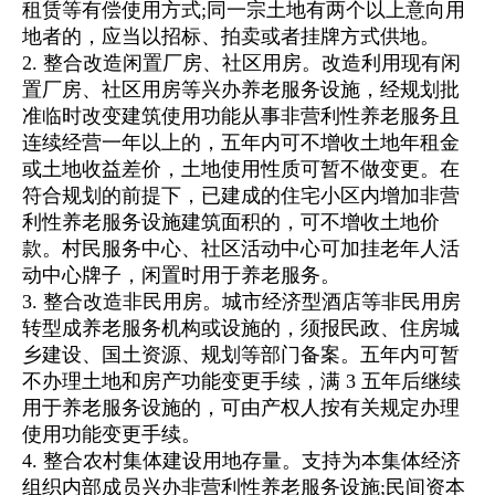
租赁等有偿使用方式;同一宗土地有两个以上意向用
地者的，应当以招标、拍卖或者挂牌方式供地。
2. 整合改造闲置厂房、社区用房。改造利用现有闲
置厂房、社区用房等兴办养老服务设施，经规划批
准临时改变建筑使用功能从事非营利性养老服务且
连续经营一年以上的，五年内可不增收土地年租金
或土地收益差价，土地使用性质可暂不做变更。在
符合规划的前提下，已建成的住宅小区内增加非营
利性养老服务设施建筑面积的，可不增收土地价
款。村民服务中心、社区活动中心可加挂老年人活
动中心牌子，闲置时用于养老服务。
3. 整合改造非民用房。城市经济型酒店等非民用房
转型成养老服务机构或设施的，须报民政、住房城
乡建设、国土资源、规划等部门备案。五年内可暂
不办理土地和房产功能变更手续，满 3 五年后继续
用于养老服务设施的，可由产权人按有关规定办理
使用功能变更手续。
4. 整合农村集体建设用地存量。支持为本集体经济
组织内部成员兴办非营利性养老服务设施;民间资本