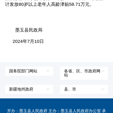
计发放80岁以上老年人高龄津贴58.71万元。
墨玉县民政局
2024年7月10日
国务院部门网站
各省、区、市政府网
站
外交部
辽宁省
国防部
吉林省
新疆地州政府
县、市
发展和改革委员会
黑龙江省
伊犁哈萨克自治州
皮山县
科学技术部
上海市
塔城地区
墨玉县
开办：墨玉县人民政府 主办：墨玉县人民政府办公室 承