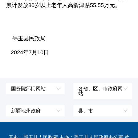
累计发放80岁以上老年人高龄津贴55.55万元。
墨玉县民政局
2024年7月10日
国务院部门网站
各省、区、市政府网
站
外交部
辽宁省
国防部
吉林省
新疆地州政府
县、市
发展和改革委员会
黑龙江省
伊犁哈萨克自治州
皮山县
科学技术部
上海市
塔城地区
墨玉县
开办：墨玉县人民政府 主办：墨玉县人民政府办公室 承