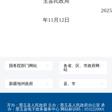
玉县民政局
2025
年11月12日
国务院部门网站
各省、区、市政府网
站
外交部
辽宁省
国防部
吉林省
新疆地州政府
县、市
发展和改革委员会
黑龙江省
伊犁哈萨克自治州
皮山县
科学技术部
上海市
塔城地区
墨玉县
开办：墨玉县人民政府 主办：墨玉县人民政府办公室 承
教育部
江苏省
办：墨玉县电子政务服务中心 网站标识码：6532220001
阿勒泰地区
策勒县