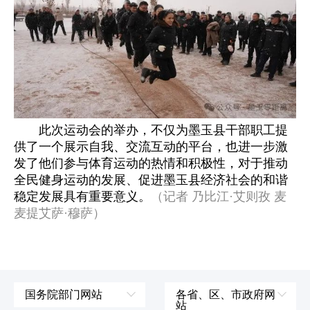
此次运动会的举办，不仅为墨玉县干部职工提
供了一个展示自我、交流互动的平台，也进一步激
发了他们参与体育运动的热情和积极性，对于推动
全民健身运动的发展、促进墨玉县经济社会的和谐
稳定发展具有重要意义。
（记者 乃比江·艾则孜 麦
麦提艾萨·穆萨）
国务院部门网站
各省、区、市政府网
站