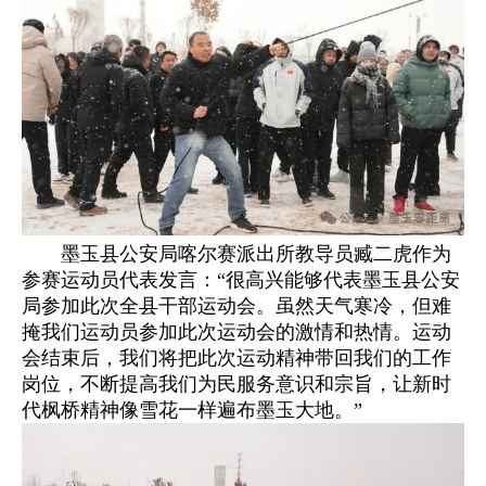
墨玉县公安局
喀尔
赛派出所教导员臧二虎作为
参赛运动员代表发言：“很高兴能够代表墨玉县公安
局参加此次全县干部运动会。虽然天气寒冷，但难
掩我们运动员参加此次运动会的激情和热情。运动
会结束后，我们将把此次运动精神带回我们的工作
岗位，不断提高我们为民服务意识和宗旨，让新时
代枫桥精神像雪花一样遍布墨玉大地。”