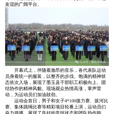
友谊的广阔平台。
开幕式上，伴随着激昂的音乐，各代表队运动
员身着统一的服装，以整齐的步伐、饱满的精神状
态依次入场，展现了墨玉县干部职工积极向上、团
结协作的精神风貌。现场观众热情高涨，掌声雷
动，为运动员们加油鼓劲。
运动会首日，男子和女子4*100接力赛、拔河比
赛、集体跳绳比赛等精彩项目轮番上演，运动员们
奋力拼搏，展现了良好的竞技状态和团队协作能