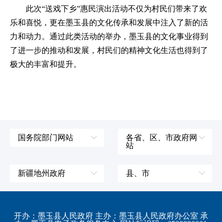
此次
“送戏下乡”惠民演出活动不仅为村民们带来了欢
乐和喜悦，更在墨玉县的文化传承和发展中注入了新的活
力和动力。通过此类活动的举办，墨玉县的文化事业得到
了进一步的推动和发展，村民们的精神文化生活也得到了
极大的丰富和提升。
国务院部门网站
各省、区、市政府网
站
外交部
辽宁省
国防部
吉林省
新疆地州政府
县、市
发展和改革委员会
黑龙江省
伊犁哈萨克自治州
皮山县
科学技术部
上海市
塔城地区
墨玉县
开办：墨玉县人民政府 主办：墨玉县人民政府办公室 承
教育部
江苏省