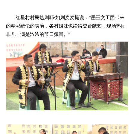
红星村村民热则耶
·如则麦麦提说：“墨玉文工团带来
的精彩绝伦的表演，各村姐妹也纷纷登台献艺，现场热闹
非凡，满是浓浓的节日氛围。”