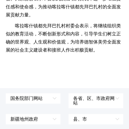
任感和使命感，为推动喀拉喀什镇都先拜巴扎村的全面发
展贡献力量。
喀拉喀什镇都先拜巴扎村村委会表示，将继续组织类
似的教育活动，不断创新形式和内容，引导学生们树立正
确的世界观、人生观和价值观，为培养德智体美劳全面发
展的社会主义建设者和接班人作出积极贡献。
国务院部门网站
各省、区、市政府网
站
外交部
辽宁省
国防部
吉林省
新疆地州政府
县、市
发展和改革委员会
黑龙江省