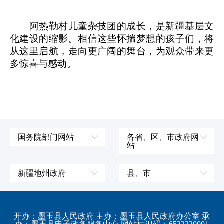
阿热勒村儿童杂技团的成长，是新疆基层文
化建设的缩影。相信这些怀揣梦想的孩子们，将
从这里启航，走向更广阔的舞台，为观众带来更
多惊喜与感动。
国务院部门网站
各省、区、市政府网
站
外交部
辽宁省
国防部
吉林省
新疆地州政府
县、市
发展和改革委员会
黑龙江省
伊犁哈萨克自治州
皮山县
科学技术部
上海市
塔城地区
墨玉县
开办：墨玉县人民政府 主办：墨玉县人民政府办公室 承
教育部
江苏省
阿勒泰地区
策勒县