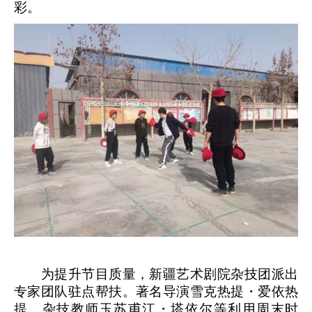
彩。
为提升节目质量，新疆艺术剧院杂技团派出
专家团队驻点帮扶。著名导演雪克热提・爱依热
提、杂技教师玉苏甫江・塔依尔等利用周末时