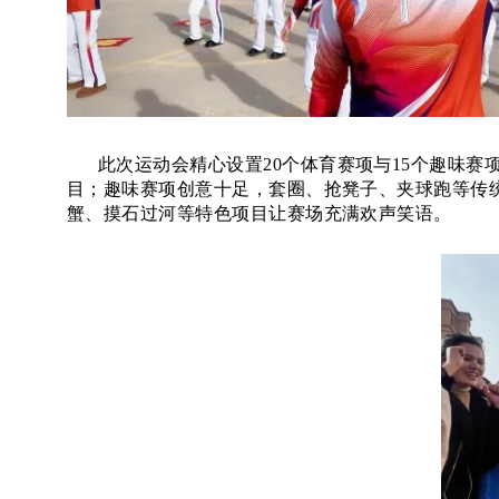
此次运动会精心设置
20个体育赛项与15个趣味
目；趣味赛项创意十足，套圈、抢凳子、夹球跑等传
蟹、摸石过河等特色项目让赛场充满欢声笑语。