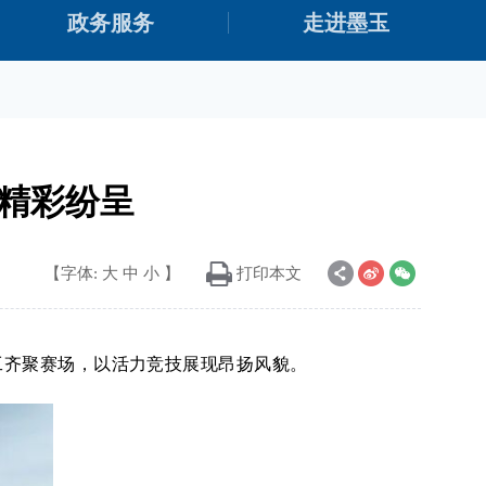
政务服务
走进墨玉
会精彩纷呈
【字体:
大
中
小
】
打印本文
职工齐聚赛场，以活力竞技展现昂扬风貌。