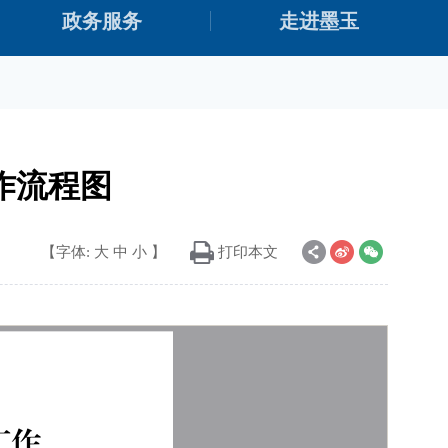
政务服务
走进墨玉
作流程图
【字体:
大
中
小
】
打印本文