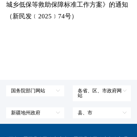
城乡低保等救助保障标准工作方案》的通知
（新民发﹝2025﹞74号）
国务院部门网站
各省、区、市政府网
站
外交部
辽宁省
国防部
吉林省
新疆地州政府
县、市
发展和改革委员会
黑龙江省
伊犁哈萨克自治州
皮山县
科学技术部
上海市
塔城地区
墨玉县