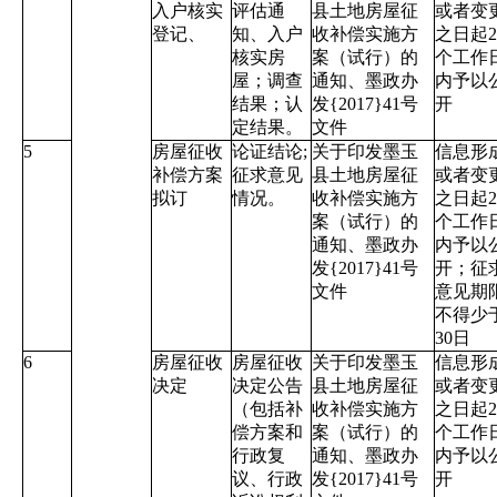
入户核实
评估通
县土地房屋征
或者变
登记、
知、入户
收补偿实施方
之日起2
核实房
案（试行）的
个工作
屋；调查
通知、墨政办
内予以
结果；认
发{2017}41号
开
定结果。
文件
5
房屋征收
论证结论;
关于印发墨玉
信息形
补偿方案
征求意见
县土地房屋征
或者变
拟订
情况。
收补偿实施方
之日起2
案（试行）的
个工作
通知、墨政办
内予以
发{2017}41号
开；征
文件
意见期
不得少
30日
6
房屋征收
房屋征收
关于印发墨玉
信息形
决定
决定公告
县土地房屋征
或者变
（包括补
收补偿实施方
之日起2
偿方案和
案（试行）的
个工作
行政复
通知、墨政办
内予以
议、行政
发{2017}41号
开