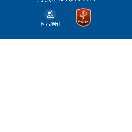
吐鲁番地区
和田市
司法部
江西省
巴音郭楞蒙古自治州
财政部
山东省
克拉玛依市
网站地图
人力资源和社会保障部
河南省
阿克苏地区
生态环境部
湖南省
哈密地区
自然资源部
广东省
喀什地区
住房和城乡建设部
广西壮族自治区
和田地区
国家铁路局
海南省
石河子市
水利部
四川省
农业部
重庆市
文化和旅游部
贵州省
商务部
云南省
西藏自治区
陕西省