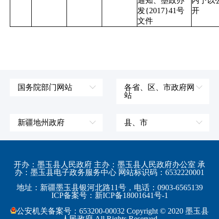
通知、墨政办
内予以
发{2017}41号
开
文件
国务院部门网站
各省、区、市政府网
站
外交部
辽宁省
国防部
吉林省
新疆地州政府
县、市
发展和改革委员会
黑龙江省
伊犁哈萨克自治州
皮山县
科学技术部
上海市
塔城地区
墨玉县
开办：墨玉县人民政府 主办：墨玉县人民政府办公室 承
教育部
江苏省
办：墨玉县电子政务服务中心 网站标识码：6532220001
阿勒泰地区
策勒县
工业和信息化部
浙江省
地址：新疆墨玉县银河北路11号，电话：0903-6565139
博尔塔拉蒙古自治州
民丰县
ICP备案号：新ICP备18001641号-1
监察部
安徽省
昌吉回族自治州
和田县
公安机关备案号：653200-00032 Copyright © 2020 墨玉县
民政部
福建省
人民政府 All Rights Reserved