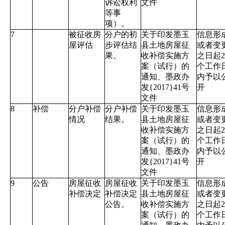
诉讼权利
文件
等事
项）。
7
被征收房
分户的初
关于印发墨玉
信息形
屋评估
步评估结
县土地房屋征
或者变
果。
收补偿实施方
之日起2
案（试行）的
个工作
通知、墨政办
内予以
发{2017}41号
开
文件
8
补偿
分户补偿
分户补偿
关于印发墨玉
信息形
情况
结果。
县土地房屋征
或者变
收补偿实施方
之日起2
案（试行）的
个工作
通知、墨政办
内予以
发{2017}41号
开
文件
9
公告
房屋征收
房屋征收
关于印发墨玉
信息形
补偿决定
补偿决定
县土地房屋征
或者变
公告。
收补偿实施方
之日起2
案（试行）的
个工作