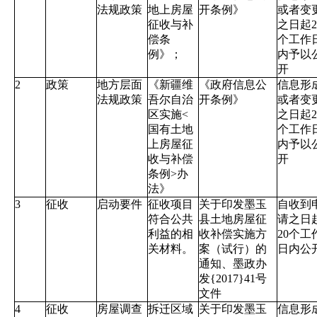
法规政策
地上房屋
开条例》
或者变
征收与补
之日起2
偿条
个工作
例》；
内予以
开
2
政策
地方层面
《新疆维
《政府信息公
信息形
法规政策
吾尔自治
开条例》
或者变
区实施<
之日起2
国有土地
个工作
上房屋征
内予以
收与补偿
开
条例>办
法》
3
征收
启动要件
征收项目
关于印发墨玉
自收到
符合公共
县土地房屋征
请之日
利益的相
收补偿实施方
20个工
关材料。
案（试行）的
日内公
通知、墨政办
发{2017}41号
文件
4
征收
房屋调查
拆迁区域
关于印发墨玉
信息形