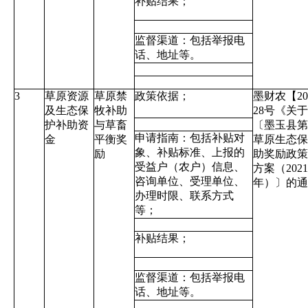
补贴结果；
监督渠道：包括举报电
话、地址等。
3
草原资源
草原禁
政策依据；
墨财农【20
及生态保
牧补助
28号《关
护补助资
与草畜
〔墨玉县第
申请指南：包括补贴对
金
平衡奖
草原生态保
象、补贴标准、上报的
励
助奖励政策
受益户（农户）信息、
方案（2021-
咨询单位、受理单位、
年）〕的通
办理时限、联系方式
等；
补贴结果；
监督渠道：包括举报电
话、地址等。