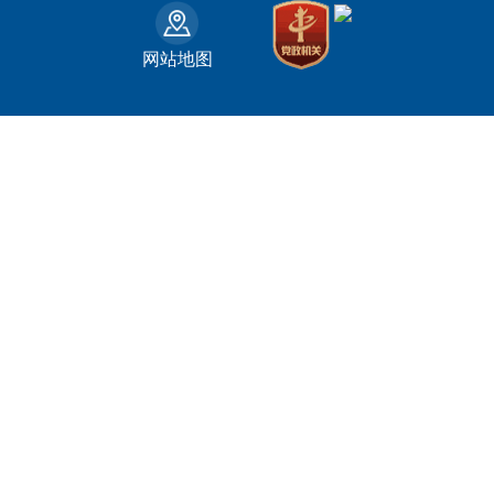
司法部
江西省
巴音郭楞蒙古自治州
财政部
山东省
克拉玛依市
网站地图
人力资源和社会保障部
河南省
阿克苏地区
生态环境部
湖南省
哈密地区
自然资源部
广东省
喀什地区
住房和城乡建设部
广西壮族自治区
和田地区
国家铁路局
海南省
石河子市
水利部
四川省
农业部
重庆市
文化和旅游部
贵州省
商务部
云南省
西藏自治区
陕西省
青海省