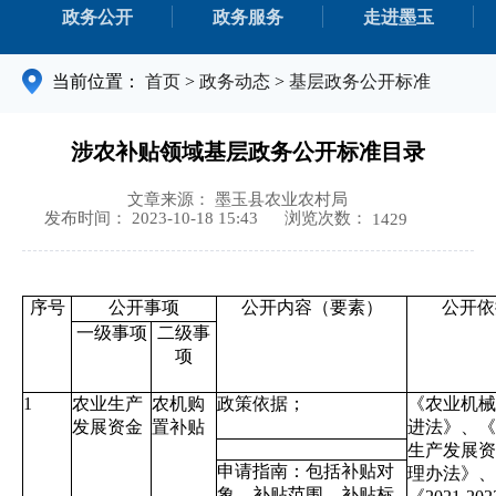
政务公开
政务服务
走进墨玉
当前位置：
首页
>
政务动态
>
基层政务公开标准
涉农补贴领域基层政务公开标准目录
文章来源： 墨玉县农业农村局
浏览次数：
发布时间： 2023-10-18 15:43
1429
序号
公开事项
公开内容（要素）
公开依
一级事项
二级事
项
1
农业生产
农机购
政策依据；
《农业机械
发展资金
置补贴
进法》、《
生产发展资
申请指南：包括补贴对
理办法》、
象、补贴范围、补贴标