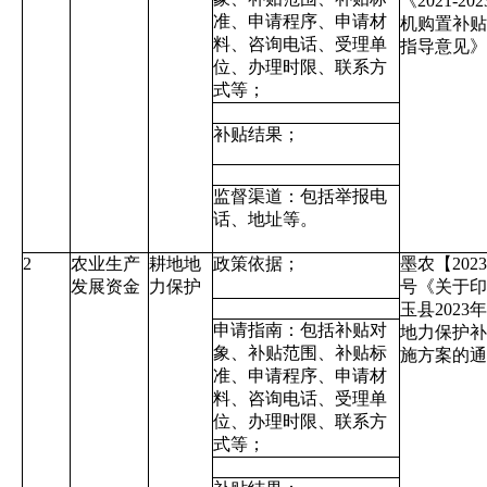
《2021-20
准、申请程序、申请材
机购置补贴
料、咨询电话、受理单
指导意见》
位、办理时限、联系方
式等；
补贴结果；
监督渠道：包括举报电
话、地址等。
2
农业生产
耕地地
政策依据；
墨农【2023
发展资金
力保护
号《关于印
玉县2023
申请指南：包括补贴对
地力保护补
象、补贴范围、补贴标
施方案的通
准、申请程序、申请材
料、咨询电话、受理单
位、办理时限、联系方
式等；