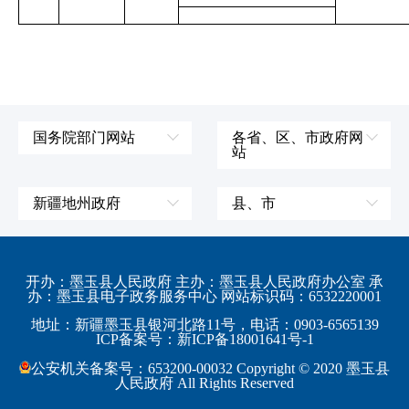
国务院部门网站
各省、区、市政府网
站
外交部
辽宁省
国防部
吉林省
新疆地州政府
县、市
发展和改革委员会
黑龙江省
伊犁哈萨克自治州
皮山县
科学技术部
上海市
塔城地区
墨玉县
开办：墨玉县人民政府 主办：墨玉县人民政府办公室 承
教育部
江苏省
办：墨玉县电子政务服务中心 网站标识码：6532220001
阿勒泰地区
策勒县
工业和信息化部
浙江省
地址：新疆墨玉县银河北路11号，电话：0903-6565139
博尔塔拉蒙古自治州
民丰县
ICP备案号：新ICP备18001641号-1
监察部
安徽省
昌吉回族自治州
和田县
公安机关备案号：653200-00032 Copyright © 2020 墨玉县
民政部
福建省
人民政府 All Rights Reserved
吐鲁番地区
和田市