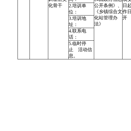
化骨干
公开条例》
、
日起
2.培训单
《乡镇综合文
作
位：
化站管理办
开
3.培训地
法》
址：
4.联系电
话：
5.临时停
止 活动信
息。