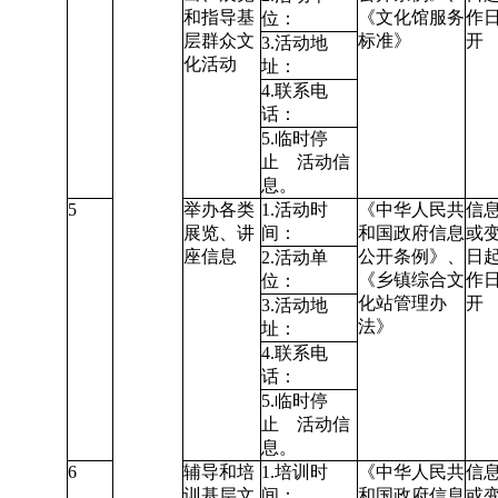
和指导基
《文化馆服务
作
位：
层群众文
标准》
开
3.活动地
化活动
址：
4.联系电
话：
5.临时停
止 活动信
息。
5
举办各类
1.活动时
《中华人民共
信
展览、讲
间：
和国政府信息
或
座信息
公开条例》
、
日起
2.活动单
《乡镇综合文
作
位：
化站管理办
开
3.活动地
法》
址：
4.联系电
话：
5.临时停
止 活动信
息。
6
辅导和培
1.培训时
《中华人民共
信
训基层文
间：
和国政府信息
或