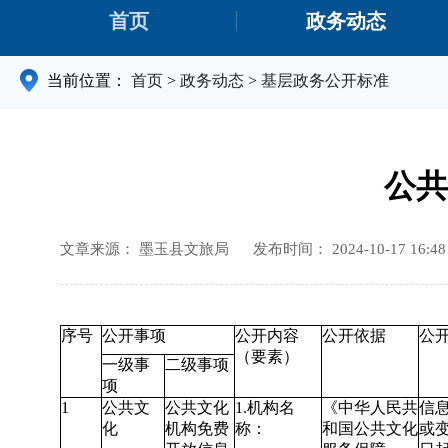
首页
政务动态
当前位置：
首页
>
政务动态
>
基层政务公开标准
公共
文章来源： 墨玉县文旅局
发布时间： 2024-10-17 16:48
序号
公开事项
公开内容
公开依据
公
（要素）
一级事
二级事项
项
1
公共文
公共文化
1.机构名
《中华人民共
信
化
机构免费
称：
和国公共文化
或