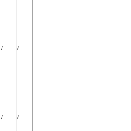
√
√
√
√