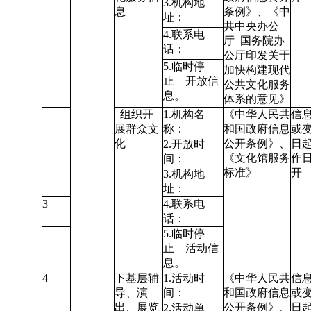
3.机构地
息
条例》
、《中
址：
共中央办公
4.联系电
厅 国务院办
话：
公厅印发关于
5.临时停
加快构建现代
止 开放信
公共文化服务
息。
体系的意见》
组织开
1.机构名
《中华人民共
信
展群众文
称：
和国政府信息
或
化
公开条例》
、
日起
2.开放时
《文化馆服务
作
间：
标准》
开
3.机构地
址：
3
4.联系电
话：
5.临时停
止 活动信
息。
4
下基层辅
1.活动时
《中华人民共
信
导、演
间：
和国政府信息
或
出、展览
公开条例》
、
日起
2.活动单