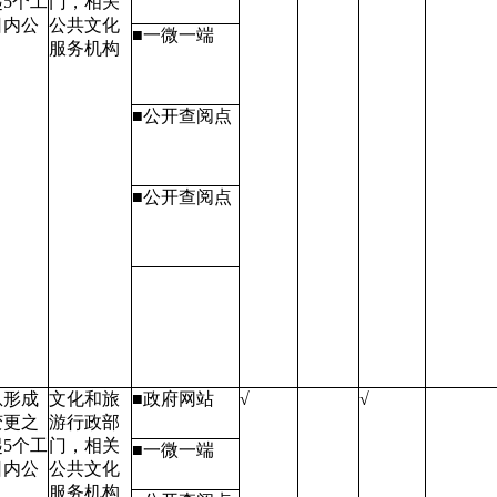
5个工
门，相关
日内公
公共文化
■一微一端
服务机构
■公开查阅点
■公开查阅点
息形成
文化和旅
■政府网站
√
√
变更之
游行政部
5个工
门，相关
■一微一端
日内公
公共文化
服务机构