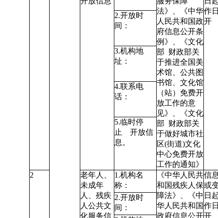
开放信息
服务保障
日起
法》、
《中华
作
2.开放时
人民共和国政
开
间：
府信息公开条
例》
、《文化
3.机构地
部 财政部关
址：
于推进全国美
术馆、公共图
书馆、文化馆
4.联系电
（站）免费开
话：
放工作的意
见》、《文化
5.临时停
部 财政部关
止 开放信
于做好城市社
息。
区(街道)文化
中心免费开放
工作的通知》
2
老年人、
1.机构名
《中华人民共
信
未成年
称：
和国残疾人保
或
人、残疾
障法》、
《中
日起
2.开放时
人公共文
华人民共和国
作
间：
化服务信
政府信息公开
开