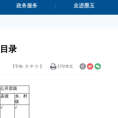
政务服务
走进墨玉
目录
【字体:
大
中
小
】
打印本文
公开层级
县级
乡、村
级
√
√