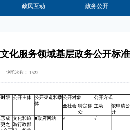
政民互动
政务公开
文化服务领域基层政务公开标准
浏览次数：
1522
开时限
公开主体
公开渠道和载
公开对象
公开方式
体
全社会
特定群
主动
依申请公
众
开
息形成
文化和旅
■政府网站
√
√
变更之
游行政部