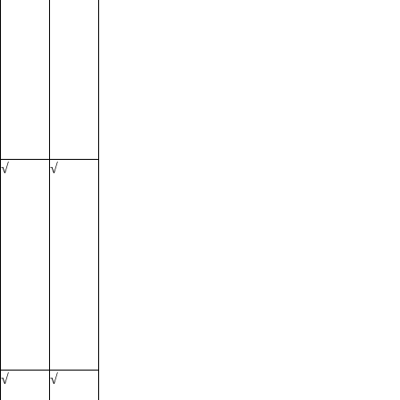
√
√
√
√