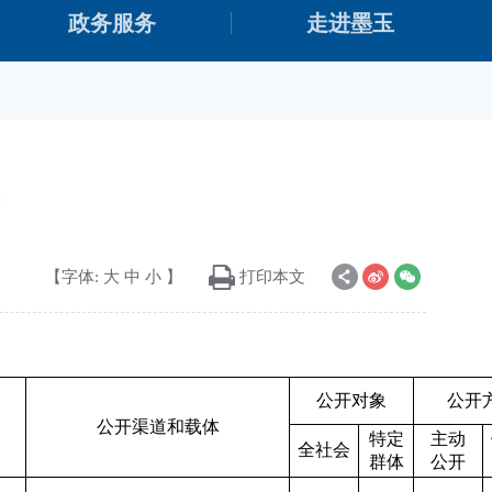
政务服务
走进墨玉
【字体:
大
中
小
】
打印本文
公开对象
公开
公开渠道和载体
特定
主动
全社会
群体
公开