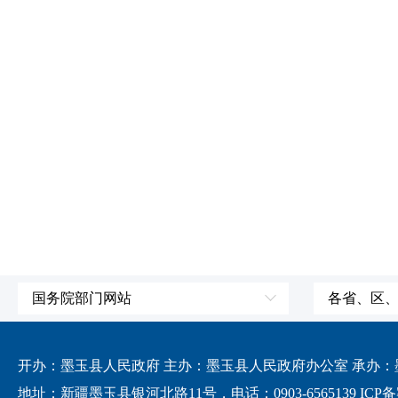
国务院部门网站
各省、区
外交部
国防部
开办：墨玉县人民政府 主办：墨玉县人民政府办公室 承办：墨玉
发展和改革委员会
地址：新疆墨玉县银河北路11号，电话：0903-6565139
ICP备