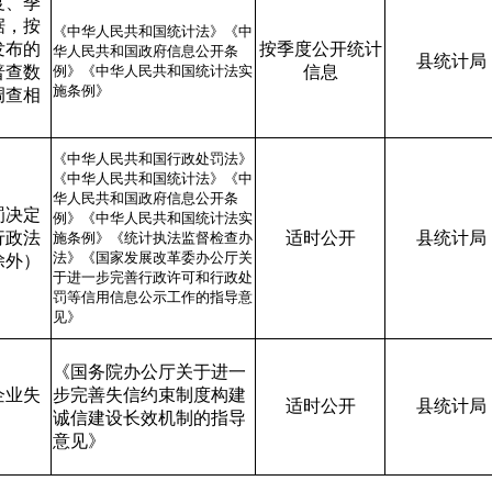
度、季
据，按
《中华人民共和国统计法》《中
发布的
按季度公开统计
华人民共和国政府信息公开条
县统计局
普查数
例》《中华人民共和国统计法实
信息
施条例》
调查相
《中华人民共和国行政处罚法》
《中华人民共和国统计法》《中
华人民共和国政府信息公开条
罚决定
例》《中华人民共和国统计法实
行政法
适时公开
县统计局
施条例》《统计执法监督检查办
法》《国家发展改革委办公厅关
除外）
于进一步完善行政许可和行政处
罚等信用信息公示工作的指导意
见》
《国务院办公厅关于进一
企业失
步完善失信约束制度构建
适时公开
县统计局
诚信建设长效机制的指导
意见》