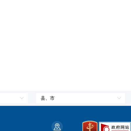
县、市
皮山县
墨玉县
策勒县