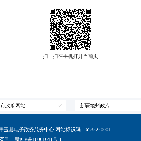
扫一扫在手机打开当前页
、市政府网站
新疆地州政府
辽宁省
伊犁哈萨克自治州
吉林省
塔城地区
县电子政务服务中心 网站标识码：6532220001
黑龙江省
阿勒泰地区
案号：新ICP备18001641号-1