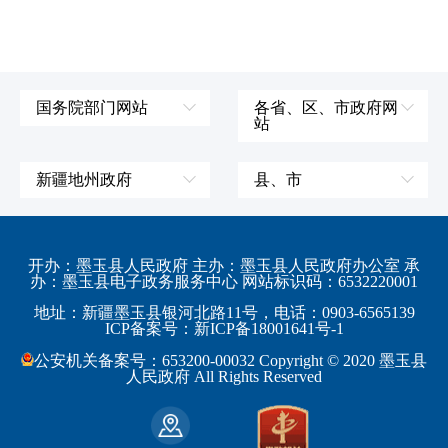
国务院部门网站
各省、区、市政府网
站
外交部
辽宁省
国防部
吉林省
新疆地州政府
县、市
发展和改革委员会
黑龙江省
伊犁哈萨克自治州
皮山县
科学技术部
上海市
塔城地区
墨玉县
开办：墨玉县人民政府 主办：墨玉县人民政府办公室 承
教育部
江苏省
办：墨玉县电子政务服务中心 网站标识码：6532220001
阿勒泰地区
策勒县
工业和信息化部
浙江省
地址：新疆墨玉县银河北路11号，电话：0903-6565139
博尔塔拉蒙古自治州
民丰县
ICP备案号：新ICP备18001641号-1
监察部
安徽省
昌吉回族自治州
和田县
公安机关备案号：653200-00032 Copyright © 2020 墨玉县
民政部
福建省
人民政府 All Rights Reserved
吐鲁番地区
和田市
司法部
江西省
巴音郭楞蒙古自治州
财政部
山东省
克拉玛依市