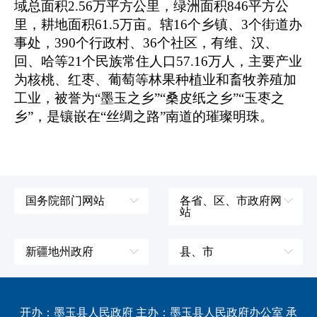
域总面积2.56万平方公里，绿洲面积846平方公
里，耕地面积61.5万亩。辖16个乡镇、3个街道办
事处，390个行政村、36个社区，有维、汉、
回、哈等21个民族常住人口57.16万人，主要产业
为核桃、红枣、葡萄等林果种植业和畜牧养殖加
工业，被誉为“墨玉之乡”“桑皮纸之乡”“玉枣之
乡”，是镶嵌在“丝绸之路”南道的璀璨明珠。
国务院部门网站
各省、区、市政府网
站
外交部
辽宁省
国防部
吉林省
新疆地州政府
县、市
发展和改革委员会
黑龙江省
伊犁哈萨克自治州
皮山县
科学技术部
上海市
塔城地区
墨玉县
开办：墨玉县人民政府 主办：墨玉县人民政府办公室 承