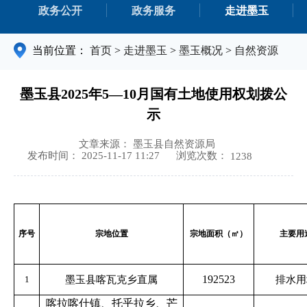
政务公开
政务服务
走进墨玉
当前位置：
首页
>
走进墨玉
>
墨玉概况
>
自然资源
墨玉县2025年5—10月国有土地使用权划拨公
示
文章来源： 墨玉县自然资源局
浏览次数：
发布时间： 2025-11-17 11:27
1238
序号
宗地位置
宗地面积（㎡）
主要用
192523
1
墨玉县喀瓦克乡直属
排水用
喀拉喀什镇、托乎拉乡、芒