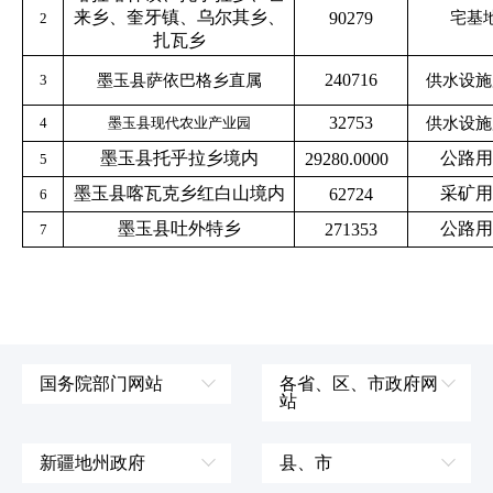
来乡、奎牙镇、乌尔其乡、
90279
宅基
2
扎瓦乡
240716
3
墨玉县萨依巴格乡直属
供水设施
32753
4
墨玉县现代农业产业园
供水设施
墨玉县托乎拉乡境内
公路用
29280.0000
5
墨玉县喀瓦克乡红白山境内
采矿用
62724
6
墨玉县吐外特乡
公路用
271353
7
国务院部门网站
各省、区、市政府网
站
外交部
辽宁省
国防部
吉林省
新疆地州政府
县、市