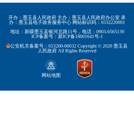
发展和改革委员会
黑龙江省
伊犁哈萨克自治州
皮山县
科学技术部
上海市
塔城地区
墨玉县
开办：墨玉县人民政府 主办：墨玉县人民政府办公室 承
教育部
江苏省
办：墨玉县电子政务服务中心 网站标识码：6532220001
阿勒泰地区
策勒县
工业和信息化部
浙江省
地址：新疆墨玉县银河北路11号，电话：0903-6565139
博尔塔拉蒙古自治州
民丰县
ICP备案号：新ICP备18001641号-1
监察部
安徽省
昌吉回族自治州
和田县
公安机关备案号：653200-00032 Copyright © 2020 墨玉县
民政部
福建省
人民政府 All Rights Reserved
吐鲁番地区
和田市
司法部
江西省
巴音郭楞蒙古自治州
财政部
山东省
克拉玛依市
网站地图
人力资源和社会保障部
河南省
阿克苏地区
生态环境部
湖南省
哈密地区
自然资源部
广东省
喀什地区
住房和城乡建设部
广西壮族自治区
和田地区
国家铁路局
海南省
石河子市
水利部
四川省