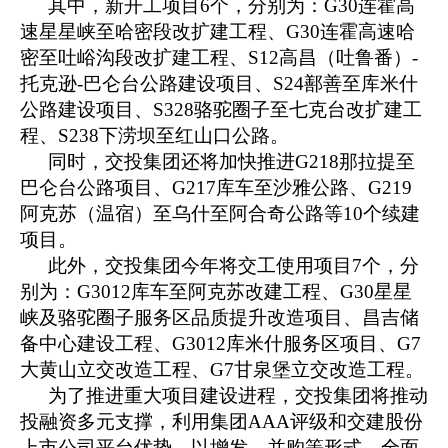
其中，新开工项目
6个，分别为：G30连霍高
速星星峡至哈密段改扩建工程、G30连霍高速哈
密至吐峪沟段改扩建工程、S12高昌（吐鲁番）-
托克逊-巴仑台公路建设项目、S24鄯善至库米什
公路建设项目、S328骆驼圈子至七克台改扩建工
程、S238下涝坝至红山口公路。
同时，交投集团还将加快推进
G218那拉提至
巴仑台公路项目、G217库车至沙雅公路、G219
阿克苏（温宿）至乌什至阿合奇公路等10个续建
项目。
此外，交投集团今年将交工使用项目
7个，分
别为：G3012库车至阿克苏改建工程、G30星星
峡及骆驼圈子服务区品质提升改造项目、昌吉储
备中心建设工程、G3012库米什服务区项目、G7
大黄山立交改造工程、G7甘泉堡立交改造工程。
为了推进重大项目建设进程，交投集团将推动
投融资多元支撑，利用集团
AAA评级和交建股份
上市公司平台优势，以增发、并购等形式，全面