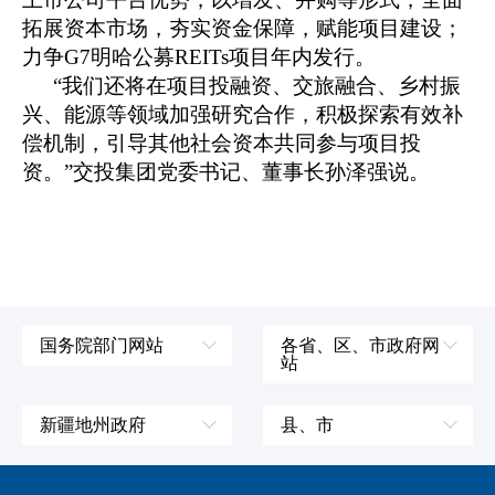
拓展资本市场，夯实资金保障，赋能项目建设；
力争G7明哈公募REITs项目年内发行。
“我们还将在项目投融资、交旅融合、乡村振
兴、能源等领域加强研究合作，积极探索有效补
偿机制，引导其他社会资本共同参与项目投
资。”交投集团党委书记、董事长孙泽强说。
国务院部门网站
各省、区、市政府网
站
外交部
辽宁省
国防部
吉林省
新疆地州政府
县、市
发展和改革委员会
黑龙江省
伊犁哈萨克自治州
皮山县
科学技术部
上海市