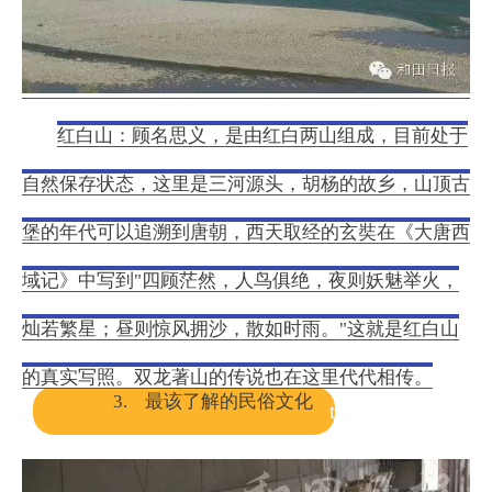
红白山：
顾名思义，是由红白两山组成，目前处于
自然保存状态，这里是三河源头，胡杨的故乡，山顶古
堡的年代可以追溯到唐朝，西天取经的玄奘在《大唐西
域记》中写到"四顾茫然，人鸟俱绝，夜则妖魅举火，
灿若繁星；昼则惊风拥沙，散如时雨。"这就是红白山
的真实写照。双龙著山的传说也在这里代代相传。
3. 最该了解的民俗文化
t