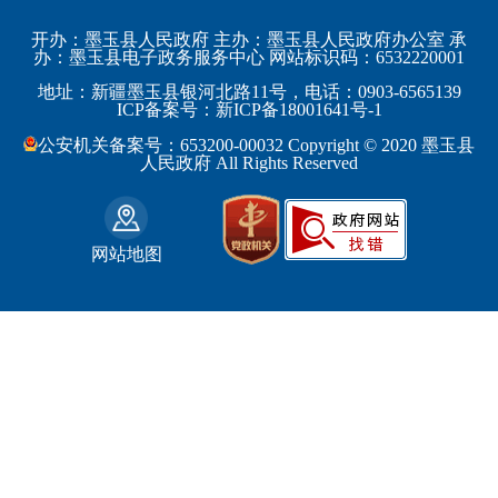
科学技术部
上海市
塔城地区
墨玉县
开办：墨玉县人民政府 主办：墨玉县人民政府办公室 承
教育部
江苏省
办：墨玉县电子政务服务中心 网站标识码：6532220001
阿勒泰地区
策勒县
工业和信息化部
浙江省
地址：新疆墨玉县银河北路11号，电话：0903-6565139
博尔塔拉蒙古自治州
民丰县
ICP备案号：新ICP备18001641号-1
监察部
安徽省
昌吉回族自治州
和田县
公安机关备案号：653200-00032 Copyright © 2020 墨玉县
民政部
福建省
人民政府 All Rights Reserved
吐鲁番地区
和田市
司法部
江西省
巴音郭楞蒙古自治州
财政部
山东省
克拉玛依市
网站地图
人力资源和社会保障部
河南省
阿克苏地区
生态环境部
湖南省
哈密地区
自然资源部
广东省
喀什地区
住房和城乡建设部
广西壮族自治区
和田地区
国家铁路局
海南省
石河子市
水利部
四川省
农业部
重庆市