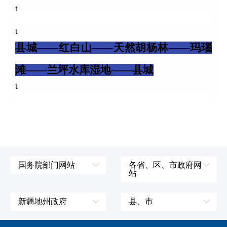
t
t
县城——红白山——天然胡杨林——玛瑙
滩——兰坪水库湿地——县城
t
国务院部门网站
各省、区、市政府网
站
外交部
辽宁省
国防部
吉林省
新疆地州政府
县、市
发展和改革委员会
黑龙江省
伊犁哈萨克自治州
皮山县