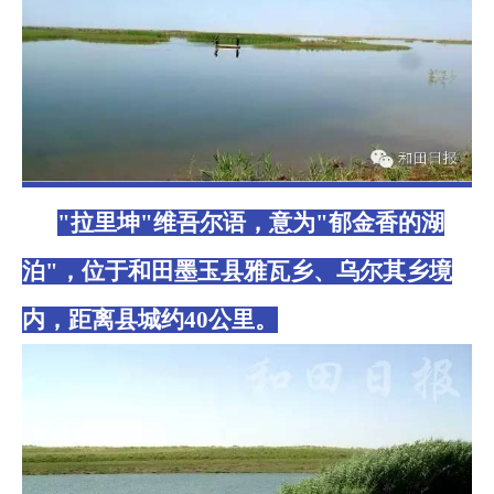
"拉里坤"维吾尔语，意为"郁金香的湖
泊"，位于和田墨玉县雅瓦乡、乌尔其乡境
内，距离县城约40公里。