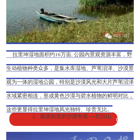
拉里坤湿地面积约16万亩, 公园内景观资源丰富，野
生动植物种类众多，是集水库湿地、芦苇沼泽、沙漠景
观为一体的湿地公园，特别是沙漠风光和大片芦苇沼泽
水域紧密相连，形成黄色沙漠与碧水植物的鲜明对比，
这些更显得拉里坤湿地风光独特、珍贵无比。
2. 最该知道的沙漠奇观----红白山
t