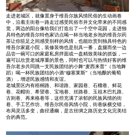
走进老城区，就像置身于维吾尔族风情民俗的生动画卷
中，沿着主街巷一路走过感受民俗市井文化带来的不同感
觉，两边的阳台像给我们打造出了一个空中花园，走进独
具特色的维吾尔特色家访点喝一杯当地老乡泡的维吾尔药
茶让你驻足之间感受别样的风情，也能欣赏到独具特色的
维吾尔家庭小院，装修装饰也是别具一番，盘腿而坐一边
品尝一碗可口的家庭私房拌面或一盘精致美味的抓饭，一
遍可以欣赏老城厚重的景色，同时也可以与热情好客的维
吾尔老乡共同跳一支民族团结的小舞“麦西来普”（当地舞
蹈）喝一杯民族团结的小酒“穆塞莱斯”（当地酿的葡萄
酒），增进民族感情和友谊。
老城景区内有梧桐路、和谐路、家园巷、石榴巷、鲜花
巷、花帽街、希望巷、宝地巷、丝路巷、玉祖木巴扎路、
古则巷、再来格巷等，这些充满了浓郁的民族风情的街
巷、手工艺作坊、维吾尔民俗风情小院，街巷纵横交错，
布局灵活多变，曲径通幽，是古丝绸之路历史文化完美结
合的典范。