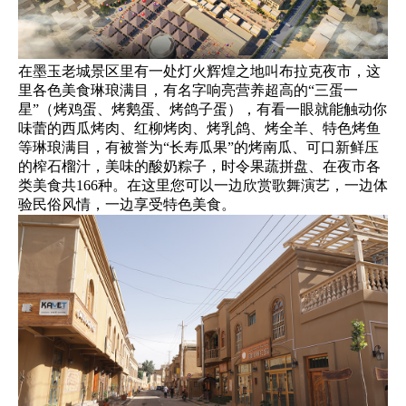
在墨玉老城景区里有一处灯火辉煌之地叫布拉克夜市，这
里各色美食琳琅满目，有名字响亮营养超高的“三蛋一
星”（烤鸡蛋、烤鹅蛋、烤鸽子蛋），有看一眼就能触动你
味蕾的西瓜烤肉、红柳烤肉、烤乳鸽、烤全羊、特色烤鱼
等琳琅满目，有被誉为“长寿瓜果”的烤南瓜、可口新鲜压
的榨石榴汁，美味的酸奶粽子，时令果蔬拼盘、在夜市各
类美食共166种。在这里您可以一边欣赏歌舞演艺，一边体
验民俗风情，一边享受特色美食。