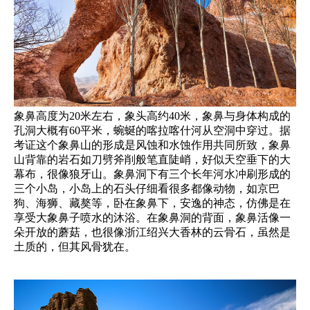
象鼻高度为20米左右，象头高约40米，象鼻与身体构成的
孔洞大概有60平米，蜿蜒的喀拉喀什河从空洞中穿过。据
考证这个象鼻山的形成是风蚀和水蚀作用共同所致，象鼻
山背靠的岩石如刀劈斧削般笔直陡峭，好似天空垂下的大
幕布，很像狼牙山。象鼻洞下有三个长年河水冲刷形成的
三个小岛，小岛上的石头仔细看很多都像动物，如京巴
狗、海狮、藏獒等，卧在象鼻下，安逸的神态，仿佛是在
享受大象鼻子喷水的沐浴。在象鼻洞的背面，象鼻活像一
朵开放的蘑菇，也很像浙江绍兴大香林的云骨石，虽然是
土质的，但其风骨犹在。