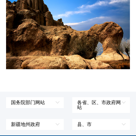
国务院部门网站
各省、区、市政府网
站
外交部
辽宁省
国防部
吉林省
新疆地州政府
县、市
发展和改革委员会
黑龙江省
伊犁哈萨克自治州
皮山县