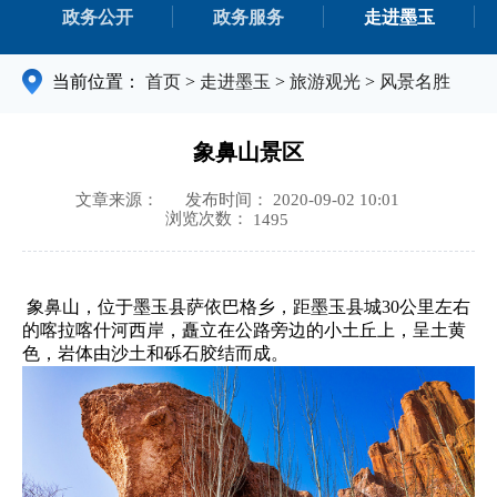
政务公开
政务服务
走进墨玉
当前位置：
首页
>
走进墨玉
>
旅游观光
>
风景名胜
象鼻山景区
文章来源：
发布时间： 2020-09-02 10:01
浏览次数：
1495
象鼻山，位于墨玉县萨依巴格乡，距墨玉县城30公里左右
的喀拉喀什河西岸，矗立在公路旁边的小土丘上，呈土黄
色，岩体由沙土和砾石胶结而成。