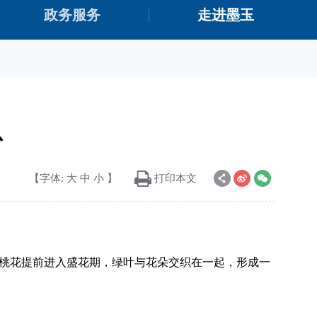
政务服务
走进墨玉
息
【字体:
大
中
小
】
打印本文
、桃花提前进入盛花期，绿叶与花朵交织在一起，形成一