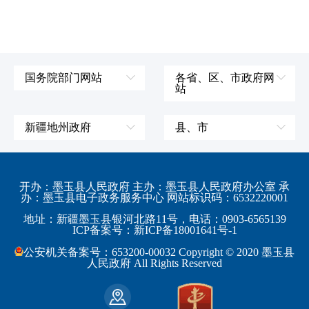
国务院部门网站
各省、区、市政府网
站
外交部
辽宁省
国防部
吉林省
新疆地州政府
县、市
发展和改革委员会
黑龙江省
伊犁哈萨克自治州
皮山县
科学技术部
上海市
塔城地区
墨玉县
开办：墨玉县人民政府 主办：墨玉县人民政府办公室 承
教育部
江苏省
办：墨玉县电子政务服务中心 网站标识码：6532220001
阿勒泰地区
策勒县
工业和信息化部
浙江省
地址：新疆墨玉县银河北路11号，电话：0903-6565139
博尔塔拉蒙古自治州
民丰县
ICP备案号：新ICP备18001641号-1
监察部
安徽省
昌吉回族自治州
和田县
公安机关备案号：653200-00032 Copyright © 2020 墨玉县
民政部
福建省
人民政府 All Rights Reserved
吐鲁番地区
和田市
司法部
江西省
巴音郭楞蒙古自治州
财政部
山东省