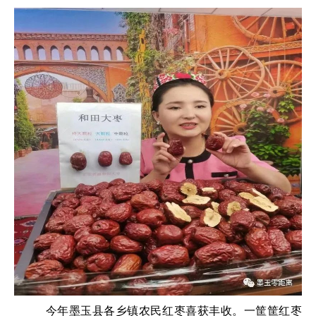
今年墨玉县各乡镇农民红枣喜获丰收。一筐筐红枣