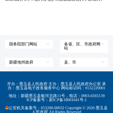
国务院部门网站
各省、区、市政府网
站
外交部
辽宁省
国防部
吉林省
新疆地州政府
县、市
发展和改革委员会
黑龙江省
伊犁哈萨克自治州
皮山县
科学技术部
上海市
塔城地区
墨玉县
开办：墨玉县人民政府 主办：墨玉县人民政府办公室 承
教育部
江苏省
办：墨玉县电子政务服务中心 网站标识码：6532220001
阿勒泰地区
策勒县
工业和信息化部
浙江省
地址：新疆墨玉县银河北路11号，电话：0903-6565139
博尔塔拉蒙古自治州
民丰县
ICP备案号：新ICP备18001641号-1
监察部
安徽省
昌吉回族自治州
和田县
公安机关备案号：653200-00032 Copyright © 2020 墨玉县
民政部
福建省
人民政府 All Rights Reserved
吐鲁番地区
和田市