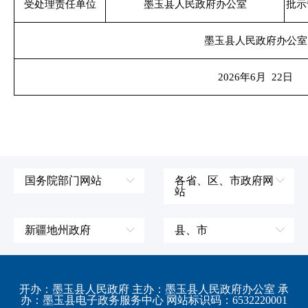
受处理责任单位
墨玉县人民政府办公室
批示
墨玉县人民政府办公室
2026年6月 22日
国务院部门网站
各省、区、市政府网
站
外交部
辽宁省
国防部
吉林省
新疆地州政府
县、市
发展和改革委员会
黑龙江省
伊犁哈萨克自治州
皮山县
科学技术部
上海市
塔城地区
墨玉县
开办：墨玉县人民政府 主办：墨玉县人民政府办公室 承
教育部
江苏省
办：墨玉县电子政务服务中心 网站标识码：6532220001
阿勒泰地区
策勒县