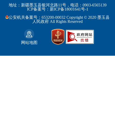
工业和信息化部
浙江省
地址：新疆墨玉县银河北路11号，电话：0903-6565139
博尔塔拉蒙古自治州
民丰县
ICP备案号：新ICP备18001641号-1
监察部
安徽省
昌吉回族自治州
和田县
公安机关备案号：653200-00032 Copyright © 2020 墨玉县
民政部
福建省
人民政府 All Rights Reserved
吐鲁番地区
和田市
司法部
江西省
巴音郭楞蒙古自治州
财政部
山东省
克拉玛依市
网站地图
人力资源和社会保障部
河南省
阿克苏地区
生态环境部
湖南省
哈密地区
自然资源部
广东省
喀什地区
住房和城乡建设部
广西壮族自治区
和田地区
国家铁路局
海南省
石河子市
水利部
四川省
农业部
重庆市
文化和旅游部
贵州省
商务部
云南省