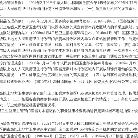
机构管理条例》（
1994年2月26日中华人民共和国国务院令第149号发布,2022年4
以上人民政府卫生行政部门行使下列监督管理职权：（一）负责医疗机构的设置审批
。
制品管理条例》（
1996年12月30日国务院令第208号发布，2016年2月6日《国务
以上各级人民政府卫生行政部门依照本条例的规定负责本行政区域内的单采血浆站、
血浆站管理办法》（
2008年1月4日经卫生部令第58号公布，2016年1月19日《
级以上地方人民政府卫生行政部门负责本行政区域内单采血浆站监督管理工作，制定
落实情况；（三）供血浆者管理，检验，原料血浆的采集、保存、供应等；（四）单
市级人民政府卫生行政部门至少每半年对本行政区域内单采血浆站进行一次检查和不
定期监督检查辖区内原料血浆管理工作，并及时向下级卫生行政部门通报监督检查情
诊疗管理规定》（
2006年1月24日中华人民共和国卫生部令第46号发布，2016
级以上地方人民政府卫生行政部门应当定期对本行政区域内开展放射诊疗活动的医疗
落实情况；（三）健康监护制度和防护措施的落实情况；（四）放射事件调查处理和
健康检查管理办法》（
2015年3月26日原国家卫生和计划生育委员会令第5号公布，
级以上地方卫生健康主管部门应当加强对本辖区
职业健康检查机构
的监督管理。按照
情况；（二）按照备案的类别和项目开展职业健康检查工作的情况；（三）外出职业
六）职业健康检查档案管理情况等。
卫生健康主管部门应当对本辖区内的职业健康检查机构进行定期或者不定期抽查；设
病诊断与鉴定管理办法》（
2021年1月4日中华人民共和国国家卫生健康委员会第6号
区的市级以上地方卫生健康主管部门应当加强对职业病鉴定办事机构的监督管理，对
场所卫生管理条例》（
1987年4月1日国发〔1987〕24号，2019年4月23日根