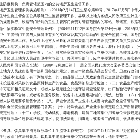
生防疫机构，负责管辖范围内的公共场所卫生监督工作。
场所卫生管理条例实施细则》（
2011年2月14日卫生部令第80号，2017年12月5
生计生委主管全国公共场所卫生监督管理工作。县级以上地方各级人民政府卫生计生
的规定执行。铁路部门所属的卫生主管部门负责对管辖范围内的车站、等候室、铁路
微生物实验室生物安全管理条例》（
2004年11月12日国务院令第424号公布，2018
卫生主管部门主管与人体健康有关的实验室及其实验活动的生物安全监督工作。国务
物安全管理工作。县级以上地方人民政府及其有关部门在各自职责范围内负责实验室
级以上地方人民政府卫生主管部门、兽医主管部门依照各自分工，履行下列职责：（
规定的条件进行监督检查；（三）对实验室或者实验室的设立单位培训、考核其工作
。县级以上地方人民政府卫生主管部门、兽医主管部门，应当主要通过检查反映实验
人民共和国食品安全法》（
2009年2月28日第十一届全国人民代表大会常务委员会第
上地方人民政府依照本法和国务院的规定，确定本级食品药品监督管理、卫生行政部
：违反本法规定，有下列情形之一的，由县级以上人民政府食品安全监督管理部门责
未按规定对采购的食品原料和生产的食品、食品添加剂进行检验；（二）食品生产经
许可证和相关证明文件，或者未按规定建立并遵守进货查验记录、出厂检验记录和销
清洗消毒不合格，或者餐饮服务设施、设备未按规定定期维护、清洗、校验；（六）
者未按规定要求销售食品；（八）保健食品生产企业未按规定向食品安全监督管理部
等向食品安全监督管理部门备案；（十）特殊食品生产企业未按规定建立生产质量管
规定处理；（十二）学校、托幼机构、养老机构、建筑工地等集中用餐单位未按规定
消毒服务单位违反本法规定用水，使用洗涤剂、消毒剂，或者出厂的餐具、饮具未按
《餐具、饮具集中消毒服务单位卫生监督工作规范》（
2015年12月17日国卫办监督发
生行政部门依法对餐具、饮具集中消毒服务单位实施监督检查时，适用本规范。