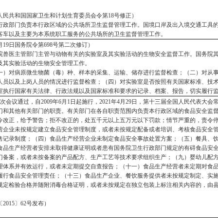
日中华人民共和国国家卫生和计划生育委员会令第18号修正）
行政部门负责本行政区域的公共场所卫生监督管理工作。国境口岸及出入境交通工具
客车以及主要为本系统职工服务的公共场所的卫生监督管理工作。
年3月19日国务院令第698号第二次修订）
院兽医主管部门主管与动物有关的实验室及其实验活动的生物安全监督工作。国务院
及其实验活动的生物安全管理工作。
一）对病原微生物菌（毒）种、样本的采集、运输、储存进行监督检查；（二）对从
人员以及上岗人员的情况进行监督检查；（四）对实验室是否按照有关国家标准、技
室执行国家有关法律、行政法规以及国家标准和要求的记录、档案、报告，切实履行
七次会议通过，自2009年6月1日起施行，2021年4月29日，第十三届全国人民代表
门和其他有关部门的职责。有关部门在各自职责范围内负责本行政区域的食品安全监
令改正，给予警告；拒不改正的，处五千元以上五万元以下罚款；情节严重的，责令
营企业未按规定建立食品安全管理制度，或者未按规定配备或者培训、考核食品安全
售记录制度；（四）食品生产经营企业未制定食品安全事故处置方案；（五）餐具、
食品生产经营者安排未取得健康证明或者患有国务院卫生行政部门规定的有碍食品安
门备案，或者未按备案的产品配方、生产工艺等技术要求组织生产；（九）婴幼儿配
理体系并有效运行，或者未定期提交自查报告；（十一）食品生产经营者未定期对食
履行食品安全管理责任；（十三）食品生产企业、餐饮服务提供者未按规定制定、实
规定检验合格并随附消毒合格证明，或者未按规定在独立包装上标注相关内容的，由
〔2015〕62号发布）