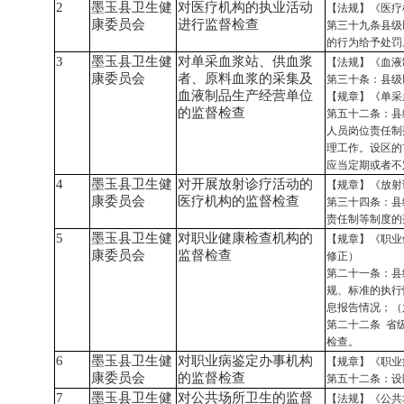
2
墨玉县卫生健
对医疗机构的执业活动
【法规】《医疗
康委员会
进行监督检查
第三十九条县级
的行为给予处罚
3
墨玉县卫生健
对单采血浆站、供血浆
【法规】《血液
康委员会
者、原料血浆的采集及
第三十条：县级
血液制品生产经营单位
【规章】《单采
的监督检查
第五十二条：县
人员岗位责任制
理工作。设区的
应当定期或者不
4
墨玉县卫生健
对开展放射诊疗活动的
【规章】《放射
康委员会
医疗机构的监督检查
第三十四条：县
责任制等制度的
5
墨玉县卫生健
对职业健康检查机构的
【规章】《职业
康委员会
监督检查
修正）
第二十一条：县
规、标准的执行
息报告情况；（
第二十二条
省级
检查。
6
墨玉县卫生健
对职业病鉴定办事机构
【规章】《职业
康委员会
的监督检查
第五十二条：设
7
墨玉县卫生健
对公共场所卫生的监督
【法规】《公共