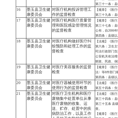
第三十一条：县
16
墨玉县卫生健
对医疗机构投诉管理工
【规章】《医疗
康委员会
作的监督检查
第三十九条：县
17
墨玉县卫生健
对医疗机构医疗质量管
【规章】《医疗
康委员会
理和医院感染管理情况
第三十七条：县
的监督检查
公布，自2006
第四条：县级以
18
墨玉县卫生健
对医疗机构做好医疗纠
【法规】《医疗
康委员会
纷预防和处理工作的监
第六条：卫生主
督检查
司法行政部门负
公安机关依法维
财政、民政、保
19
墨玉县卫生健
对医疗美容服务的监督
【规章】《医疗
康委员会
检查
法〉等8件部门
第四条：县级以
20
墨玉县卫生健
对医疗器械使用环节的
【法规】《医疗
康委员会
使用行为的监督检查
第五十四条：负
21
墨玉县卫生健
对医疗卫生机构和医疗
【法规】《医疗
康委员会
废物集中处置单位从事
第三十四条：县
医疗废物的收集、运
第三十五条
县
送、贮存、处置中的疾
查。
病防治工作，以及工作
【规章】《医疗