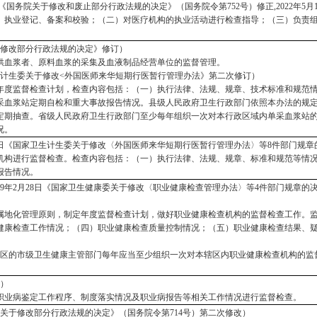
月7日《国务院关于修改和废止部分行政法规的决定》（国务院令第752号）修正,2022年5
、执业登记、备案和校验；（二）对医疗机构的执业活动进行检查指导；（三）负责
院关于修改部分行政法规的决定》修订）
供血浆者、原料血浆的采集及血液制品经营单位的监督管理。
国家卫生计生委关于修改<外国医师来华短期行医暂行管理办法》第二次修订）
年度监督检查计划，检查内容包括：（一）执行法律、法规、规章、技术标准和规范
采血浆站定期自检和重大事故报告情况。县级人民政府卫生行政部门依照本办法的规
定期抽查。省级人民政府卫生行政部门至少每年组织一次对本行政区域内单采血浆站
况。
年1月19日《国家卫生计生委关于修改〈外国医师来华短期行医暂行管理办法〉等8件部门规
机构进行监督检查。检查内容包括：（一）执行法律、法规、规章、标准和规范等情
报告情况。
2019年2月28日《国家卫生健康委关于修改〈职业健康检查管理办法〉等4件部门规章
属地化管理原则，制定年度监督检查计划，做好职业健康检查机构的监督检查工作。
健康检查工作情况；（四）职业健康检查质量控制情况；（五）职业健康检查结果、
区的市级卫生健康主管部门每年应当至少组织一次对本辖区内职业健康检查机构的监
令）
职业病鉴定工作程序、制度落实情况及职业病报告等相关工作情况进行监督检查。
据《国务院关于修改部分行政法规的决定》（国务院令第714号）第二次修改）