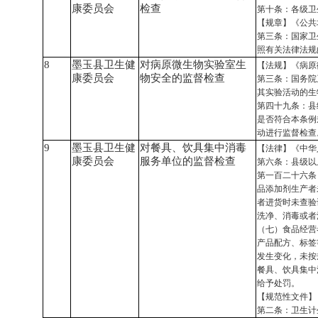
康委员会
检查
第十条：各级卫
【规章】《公共
第三条：国家卫
照有关法律法规
8
墨玉县卫生健
对病原微生物实验室生
【法规】《病原
康委员会
物安全的监督检查
第三条：国务院
其实验活动的生
第四十九条：县
是否符合本条例
动进行监督检查
9
墨玉县卫生健
对餐具、饮具集中消毒
【法律】《中华
康委员会
服务单位的监督检查
第六条：县级以
第一百二十六条
品添加剂生产者
者进货时未查验
洗净、消毒或者
（七）食品经营
产品配方、标签
发生变化，未按
餐具、饮具集中
给予处罚。
【规范性文件】
第二条：卫生计