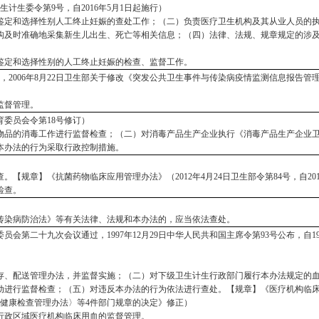
家卫生计生委令第9号，自2016年5月1日起施行）
鉴定和选择性别人工终止妊娠的查处工作；（二）负责医疗卫生机构及其从业人员的
构及时准确地采集新生儿出生、死亡等相关信息；（四）法律、法规、规章规定的涉
鉴定和选择性别的人工终止妊娠的检查、监督工作。
37号，2006年8月22日卫生部关于修改《突发公共卫生事件与传染病疫情监测信息报告管理
监督管理。
生育委员会令第18号修订）
物品的消毒工作进行监督检查；（二）对消毒产品生产企业执行《消毒产品生产企业
本办法的行为采取行政控制措施。
查。【规章】《抗菌药物临床应用管理办法》（
2012年4月24日卫生部令第84号，自2
检查。
传染病防治法》等有关法律、法规和本办法的，应当依法查处。
员会第二十九次会议通过，1997年12月29日中华人民共和国主席令第93号公布，自19
存、配送管理办法，并监督实施；（二）对下级卫生计生行政部门履行本办法规定的
动进行监督检查；（五）对违反本办法的行为依法进行查处。【规章】《医疗机构临
〈职业健康检查管理办法〉等4件部门规章的决定》修正）
行政区域医疗机构临床用血的监督管理。