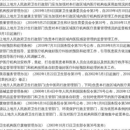
级以上地方人民政府卫生行政部门应当加强对本行政区域内医疗机构临床用血情况的
机构投诉管理办法》（
2019年3月6日国家卫生健康委员会令第3号，自2019年4月10
级以上地方卫生健康主管部门应当加强对本行政区域内医疗机构投诉管理工作的监督
质量管理办法》（
2016年9月25日国家卫生和计划生育委员会令第10号， 自2016年1
级以上地方卫生计生行政部门负责对本行政区域医疗机构医疗质量管理情况的监督检
年9月1日起施行）
上地方人民政府卫生行政部门负责本行政区域内医院感染管理的监督管理工作。
纠纷预防和处理条例》（
2018年7月31日国务院令第701号公布，自2018年8月31日起
管部门负责指导、监督医疗机构做好医疗纠纷的预防和处理工作，引导医患双方依法
责指导医疗纠纷人民调解工作。
护医疗机构治安秩序，查处、打击侵害患者和医务人员合法权益以及扰乱医疗秩序等
险监督管理等部门和机构按照各自职责做好医疗纠纷预防和处理的有关工作。
美容服务管理办法》（
2002年1月22日卫生部令第19号，自2002年5月1日起施
规章的决定》修正）
上地方人民政府卫生行政部门
(含中医药行政管理部门，下同)负责本行政区域内医疗
器械监督管理条例》（
2000年1月4日中华人民共和国国务院令第276号公布，2020年1
责药品监督管理的部门和卫生主管部门依据各自职责，分别对使用环节的医疗器械质
废物管理条例》（
2003年6月16日国务院令第380号公布，2011年1月8日国务院令第5
级以上地方人民政府卫生行政主管部门、环境保护行政主管部门，应当依照本条例的
级以上地方人民政府卫生行政主管部门，应当对医疗卫生机构和医疗废物集中处置单位
卫生机构医疗废物管理办法》（
2003年10月15日卫生部令第36号发布）