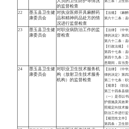
人员的卫生防护等情况
第三条：卫生部
的监督检查
22
墨玉县卫生健
对执业医师开具麻醉药
【法规】《麻醉
康委员会
品和精神药品处方的情
第六十二条：县
况进行监督检查
23
墨玉县卫生健
对职业病防治工作的监
【法律】《中华
康委员会
督检查
律的决定》第四
第六十二条：县
【行政法规】《
第四十七条：县
第四十九条：卫
患期间，应当责
24
墨玉县卫生健
对职业卫生技术服务机
【法律】《中华
康委员会
构（放射卫生技术服务
律的决定》第四
机构）的监督检查
第二十七条：职
【规章】《职业
第三十四条县级
（一）是否以书
护措施及其效果
照规定向技术服
防治工作进行监
【规范性文件】
第四条：卫生部