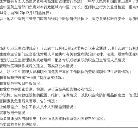
医术确有专长人员医师资格考核注册管理暂行办法》（中华人民共和国国家卫生和计
级中医药主管部门负责对本行政区域内中医（专长）医师执业行为的监督检查，重点
4号，自2017年12月1日起施行）
以上地方中医药主管部门应当加强对中医诊所依法执业、医疗质量和医疗安全、诊所
场所职业卫生管理规定》（
2020年12月4日第2次委务会议审议通过，现于2020年12月
生健康主管部门应当依法对用人单位执行有关
职业
病防治的法律、法规、规章和国家
指定职业卫生管理机构或者组织，配备专职或者兼职的职业卫生管理人员情况；
管理制度和操作规程的建立、落实及公布情况；
人、职业卫生管理人员和职业病危害严重的工作岗位的劳动者职业卫生培训情况；
职业病防护设施
“三同时”制度落实情况；
职业病危害项目申报情况；
职业病危害因素监测、检测、评价及结果报告和公布情况；
护设施、应急救援设施的配置、维护、保养情况，以及职业病防护用品的发放、管理
害因素及危害后果警示、告知情况；
业健康监护、放射工作人员个人剂量监测情况；
害事故报告情况；
动者健康损害与职业史、职业病危害接触关系等相关资料的情况；
当监督检查的其他情况。