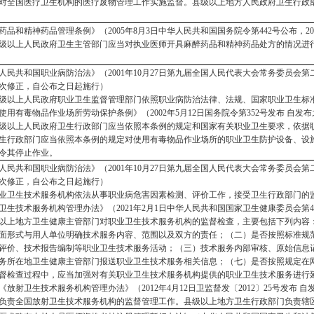
对全国医疗卫生机构的医疗废物管理工作实施监督。县级以上地方人民政府卫生行政
药品和精神药品管理条例》（
2005年8月3日中华人民共和国国务院令第442号公布
级以上人民政府卫生主管部门应当对执业医师开具麻醉药品和精神药品处方的情况进
人民共和国职业病防治法》（
2001年10月27日第九届全国人民代表大会常务委员会
次修正，自公布之日起施行）
级以上人民政府职业卫生监督管理部门依照职业病防治法律、法规、国家职业卫生标
使用有毒物品作业场所劳动保护条例》（
2002年5月12日国务院令第352号发布 自
级以上人民政府卫生行政部门应当依照本条例的规定和国家有关职业卫生要求，依据
生行政部门应当依照本条例的规定对使用有毒物品作业场所的职业卫生防护设备、设
令其停止作业。
人民共和国职业病防治法》（
2001年10月27日第九届全国人民代表大会常务委员会
次修正，自公布之日起施行）
业卫生技术服务机构依法从事职业病危害因素检测、评价工作，接受卫生行政部门的
卫生技术服务机构管理办法》（
2021年2月1日中华人民共和国国家卫生健康委员会第
以上地方卫生健康主管部门对职业卫生技术服务机构的监督检查，主要包括下列内容
面形式与用人单位明确技术服务内容、范围以及双方的责任；（二）是否按照标准规
评价、技术报告编制等职业卫生技术服务活动；（三）技术服务内部审核、原始信息
务所在地卫生健康主管部门报送职业卫生技术服务相关信息；（七）是否按照规定在
督检查过程中，应当加强对有关职业卫生技术服务机构提供的职业卫生技术服务进行
《放射卫生技术服务机构管理办法》（
2012年4月12日卫监督发〔2012〕25号发布 
负责全国放射卫生技术服务机构的监督管理工作。县级以上地方卫生行政部门负责辖