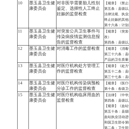
10
墨玉县卫生健
对非医学需要胎儿性别
【规章】《禁止
康委员会
鉴定、选择性人工终止
第五条：县级以
妊娠的监督检查
法律法规、执业
终止妊娠的其他
第十六条：计划
11
墨玉县卫生健
对突发公共卫生事件与
【规章】《突发
康委员会
传染病疫情监测信息报
改）
告的监督检查
第四条：县级以
12
墨玉县卫生健
对消毒工作的监督检查
【规章】《消毒
康委员会
第三十六条：县
产品的卫生质量
13
墨玉县卫生健
对医疗机构处方管理工
【规章】《处方
康委员会
作的监督检查
第五十二条：县
第三十七条：县
14
墨玉县卫生健
对医疗机构传染病预检
【规章】《医疗
康委员会
分诊工作的监督检查
第十条：各级卫
15
墨玉县卫生健
对医疗机构临床用血的
【法律】《中华
康委员会
监督检查
第四条：县级以
【规章】《血站
第五十条：县级
血站执业活动进
和国卫生部令第8
第二条：卫生部