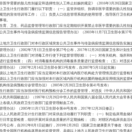
非医学需要的胎儿性别鉴定和选择性别人工终止妊娠的规定》（
2016年3月28日国
上卫生计生行政部门履行以下职责：（一）监管并组织、协调非医学需要的胎儿性别
规范的宣传培训等工作；（三）负责人口信息管理系统的使用管理，指导医疗卫生机
事项。
生育、卫生、药品监督管理等行政部门应当定期组织开展禁止非医学需要的胎儿性别
公共卫生事件与传染病疫情监测信息报告管理办法》（
2003年11月7日卫生部令第
上地方卫生行政部门对本行政区域突发公共卫生事件与传染病疫情监测信息报告实施
管理办法》（
2002年7月1日卫生部令第27号公布，2017年12月26日国家卫生和计划
级以上卫生行政部门对消毒工作行使下列监督管理职权：（一）对有关机构、场所和
进行监督检查；（四）对消毒服务机构的消毒服务质量进行监督检查；（五）对违反
管理办法》（
2007年2月14日卫生部令第53号发布，自2007年5月1日起实施）
级以上地方卫生行政部门应当定期对本行政区域内医疗机构处方管理情况进行监督检
级以上卫生行政部门应当加强对本行政区域内医疗机构抗菌药物临床应用情况的监督
机构传染病预检分诊管理办法》（
2005年2月28日卫生部令第41号发布）
生行政部门应当加强对医疗机构预检分诊工作的监督管理，对违反《中华人民共和国
人民共和国献血法》（
1997年12月29日中华人民共和国第八届全国人民代表大会常务委
上各级人民政府卫生行政部门监督管理献血工作。
管理办法》（
2005年11月17日卫生部令第44号发布，2017年12月26日修正）
以上人民政府卫生计生行政部门对采供血活动履行下列职责：（一）制定临床用血储
行日常监督检查，组织开展对采供血质量的不定期抽检；（四）对辖区内临床供血活
5号公布，自2012年8月1日起施行，2019年2月28日《国家卫生健康委关于修改
负责全国医疗机构临床用血的监督管理。县级以上地方人民政府卫生行政部门负责本