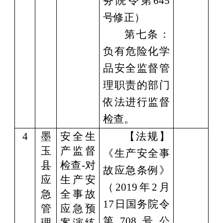
务院令第645
号修正）
第七条：
负有危险化学
品安全监督管
理职责的部门
依法进行监督
检查。
4
墨
安全生
【法规】
玉
产监督
《生产安全事
县
检查
-对
故应急条例》
应
生产安
（
2019年2月
急
全事故
17日国务院令
管
应急预
第708号公
理
案演练