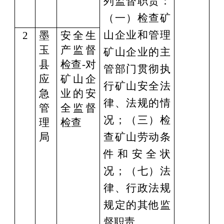
列监督职责：
（⼀）检查矿
山企业和管理
2
墨
安全生
玉
产监督
矿山企业的主
县
检查
-对
管部门贯彻执
应
矿山企
行矿山安全法
急
业的安
律、法规的情
管
全监督
况；（三）检
理
检查
局
查矿山劳动条
件和安全状
况；（七）法
律、⾏政法规
规定的其他监
督职责。