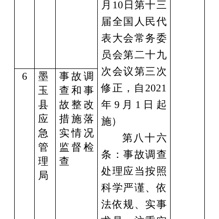
月10日第十三
届全国人民代
表大会常务委
员会第二十九
次会议第三次
6
墨
事故调
修正，自2021
玉
查和事
县
故整改
年9月1日起
应
措施落
施）
急
实情况
第八十六
管
监督检
条：事故调查
理
查
处理应当按照
局
科学严谨、依
法依规、实事