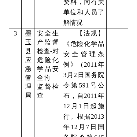
资料，向有关
单位和人员了
解情况
3
墨
安全生
【法规】
玉
产监督
《危险化学品
县
检查
-对
安全管理条
应
危险化
例》（
2011年
急
学品安
3月2日国务院
管
全的
令第591号公
理
监督检
局
查
布，自2011年
12月1日起施
行。根据2013
年12月7日国