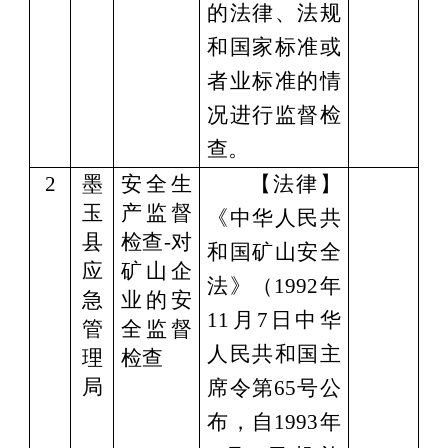
的法律、法规
和国家标准或
者业标准的情
况进行监督检
查。
2
墨
安全生
【法律】
玉
产监督
《中华人民共
县
检查
-对
和国矿山安全
应
矿山企
法》（
1992年
急
业的安
11月7日中华
管
全监督
人民共和国主
理
检查
局
席令第65号公
布，自1993年