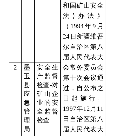
和国矿山安全
法⟩办法》
（1994年9月
24日新疆维吾
尔自治区第八
届人民代表大
2
墨
安全生
会常务委员会
玉
产监督
第十次会议通
县
检查
-对
过，自公布之
应
矿山企
日起施⾏。
急
业的安
1997年12月11
管
全监督
日自治区第八
理
检查
局
届人民代表大