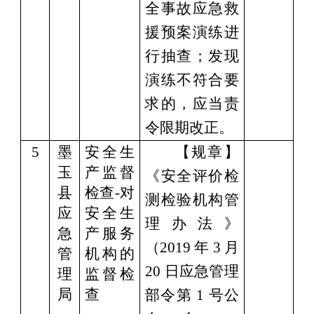
全事故应急救
援预案演练进
行抽查；发现
演练不符合要
求的，应当责
令限期改正。
5
墨
安全生
【规章】
玉
产监督
《安全评价检
县
检查
-对
测检验机构管
应
安全生
理办法》
急
产服务
（
2019 年 3 月
管
机构的
20 日应急管理
理
监督检
局
查
部令第 1 号公