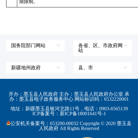
限限制。
国务院部门网站
各省、区、市政府网
站
外交部
辽宁省
国防部
吉林省
新疆地州政府
县、市
发展和改革委员会
黑龙江省
伊犁哈萨克自治州
皮山县
科学技术部
上海市
塔城地区
墨玉县
开办：墨玉县人民政府 主办：墨玉县人民政府办公室 承
教育部
江苏省
办：墨玉县电子政务服务中心 网站标识码：6532220001
阿勒泰地区
策勒县
工业和信息化部
浙江省
地址：新疆墨玉县银河北路11号，电话：0903-6565139
博尔塔拉蒙古自治州
民丰县
ICP备案号：新ICP备18001641号-1
监察部
安徽省
昌吉回族自治州
和田县
公安机关备案号：653200-00032 Copyright © 2020 墨玉县
民政部
福建省
人民政府 All Rights Reserved
吐鲁番地区
和田市
司法部
江西省