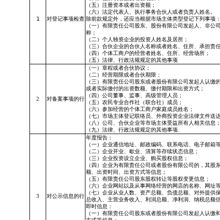
（五）注册资本或者出资额；
（六）法定代表人、执行事务合伙人或者负责人姓名。
1
对登记事项检查
除前款规定外，还应当根据市场主体类型登记下列事项
（一）有限责任公司股东、股份有限公司发起人、非公
称；
（二）个人独资企业的投资人姓名及居所；
（三）合伙企业的合伙人名称或者姓名、住所、承担责
（四）个体工商户的经营者姓名、住所、经营场所；
（五）法律、行政法规规定的其他事项
（一）章程或者合伙协议；
（二）经营期限或者合伙期限；
（三）有限责任公司股东或者股份有限公司发起人认缴
或者实际缴付的出资数额、缴付期限和出资方式；
（四）公司董事、监事、高级管理人员；
2
对备案事项的行
（五）农民专业合作社（联合社）成员；
（六）参加经营的个体工商户家庭成员姓名；
（七）市场主体登记联络员、外商投资企业法律文件送
（八）公司、合伙企业等市场主体受益所有人相关信息
（九）法律、行政法规规定的其他事项.
年度报告：
（一）企业通信地址、邮政编码、联系电话、电子邮箱
（二）企业开业、歇业、清算等存续状态信息；
（三）企业投资设立企业、购买股权信息；
（四）企业为有限责任公司或者股份有限公司的，其股
额、出资时间、出资方式等信息；
（五）有限责任公司股东股权转让等股权变更信息；
（六）企业网站以及从事网络经营的网店的名称、网址
（七）企业从业人数、资产总额、负债总额、对外提供
3
对公示信息的行
总收入、主营业务收入、利润总额、净利润、纳税总额
即时信息：
（一）有限责任公司股东或者股份有限公司发起人认缴