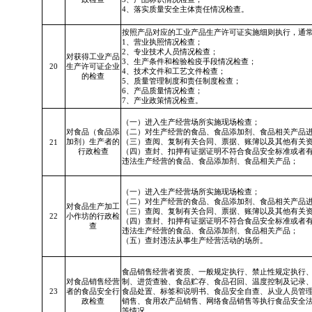
4、落实质量安全主体责任情况检查。
按照产品对应的工业产品生产许可证实施细则执行，通
1、营业执照情况检查；
2、专业技术人员情况检查；
对获得工业产品
3、生产条件和检验检疫手段情况检查；
20
生产许可证企业
4、技术文件和工艺文件检查；
的
检查
5、质量管理制度和责任制度检查；
6、产品质量情况检查；
7、产业政策情况检查。
（一）进入生产经营场所实施现场检查；
对食品（食品添
（二）对生产经营的食品、食品添加剂、食品相关产品
加剂）生产者的
（三）查阅、复制有关合同、票据、账簿以及其他有关
21
行政检查
（四）查封、扣押有证据证明不符合食品安全标准或者
违法生产经营的食品、食品添加剂、食品相关产品；
（一）进入生产经营场所实施现场检查；
（二）对生产经营的食品、食品添加剂、食品相关产品
对食品生产加工
（三）查阅、复制有关合同、票据、账簿以及其他有关
22
小作坊的行政检
（四）查封、扣押有证据证明不符合食品安全标准或者
查
违法生产经营的食品、食品添加剂、食品相关产品；
（五）查封违法从事生产经营活动的场所。
食品销售经营者资质、一般规定执行、禁止性规定执行
对食品销售经营
制、进货查验、食品贮存、食品召回、温度控制及记录
23
者的食品安全行
食品处置、标签和说明书、食品安全自查、从业人员管
政检查
销售、食用农产品销售、网络食品销售等执行食品安全
等情况