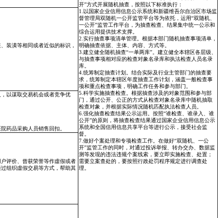
开”
方式开展随机抽查，按照以下标准执行：
1.以国家企业信用信息公示系统和新疆维吾尔自治区市场监
督管理局双随机一公开监管平台等为依托，运用“双随机、
一公开”监管工作平台，为抽查检查、结果集中统一公示和
综合运用提供技术支撑。
2.实行抽查事项清单管理。根据本
部门
随机抽查事项清单，
装、装潢等相同或者近似的标识，
明确抽查依据、主体、内容、方式等。
3.建立健全随机抽查“一单两库”。建立健全本辖区各层级、
与抽查事项相对应的检查对象名录库和执法检查人员名录
库。
4.统筹制定抽查计划。结合实际及行业主管
部门
的抽查要
求，统筹制定本辖区年度抽查工作计划，涵盖一般检查事
项和重点检查事项，明确工作任务和参与
部门
。
5.科学实施抽查检查。根据抽查涉及的对象范围和参与
部
人，以谋取交易机会或者竞争优
门
，通过公开、公正的方式从检查对象名录库中随机抽取
检查对象，并根据实际情况随机匹配执法检查人员。
6.强化抽查检查结果公示运用。按照“谁检查、谁录入、谁
；
公开”的原则，将抽查检查结果通过国家企业信用信息公示
系统和全国信用信息共享平台等进行公示，接受社会监
医院药品采购人员销售回扣。
督。
7.做好个案处理和专项检查工作。在做好“双随机、一公
开”监管工作的同时，对通过投诉举报、转办交办、数据监
测等发现的违法违规个案线索，要立即实施检查、处置；
用户评价、曾获荣誉
等作虛假或者
需要立案查处的，要按照行政处罚程序规定进行调查处
通过
组织虛假交易
等方式，帮助其
理。