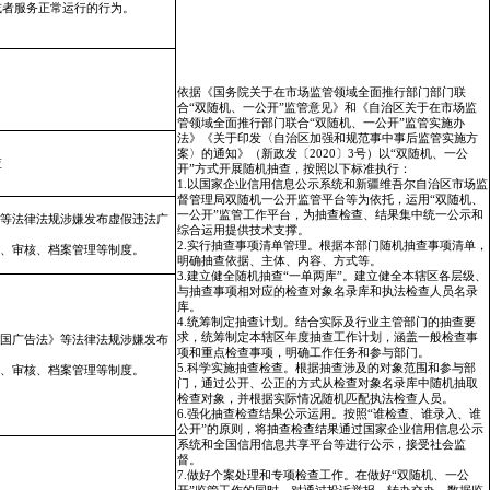
或者
服务正常运行的行为。
依据《国务院关于在市场监管领域全面推行
部门
部门
联
合“双随机、一公开”监管意见》和《自治区关于在市场监
管领域全面推行
部门
联合“双随机、一公开”监管实施办
法》《关于印发〈自治区加强和规范事中事后监管实施方
案〉的通知》（新政发〔2020〕3号）以
“双随机、一公
查
开”
方式开展随机抽查，按照以下标准执行：
1.以国家企业信用信息公示系统和新疆维吾尔自治区市场监
督管理局双随机一公开监管平台等为依托，运用“双随机、
一公开”监管工作平台，为抽查检查、结果集中统一公示和
等法律法规涉嫌发布虚假违法广
综合运用提供技术支撑。
2.实行抽查事项清单管理。根据本
部门
随机抽查事项清单，
记、审核、档案管理等制度。
明确抽查依据、主体、内容、方式等。
3.建立健全随机抽查“一单两库”。建立健全本辖区各层级、
与抽查事项相对应的检查对象名录库和执法检查人员名录
库。
4.统筹制定抽查计划。结合实际及行业主管
部门
的抽查要
求，统筹制定本辖区年度抽查工作计划，涵盖一般检查事
国广告法》
等法律法规涉嫌发布
项和重点检查事项，明确工作任务和参与
部门
。
5.科学实施抽查检查。根据抽查涉及的对象范围和参与
部
记、审核、档案管理等制度。
门
，通过公开、公正的方式从检查对象名录库中随机抽取
检查对象，并根据实际情况随机匹配执法检查人员。
6.强化抽查检查结果公示运用。按照“谁检查、谁录入、谁
公开”的原则，将抽查检查结果通过国家企业信用信息公示
系统和全国信用信息共享平台等进行公示，接受社会监
督。
7.做好个案处理和专项检查工作。在做好“双随机、一公