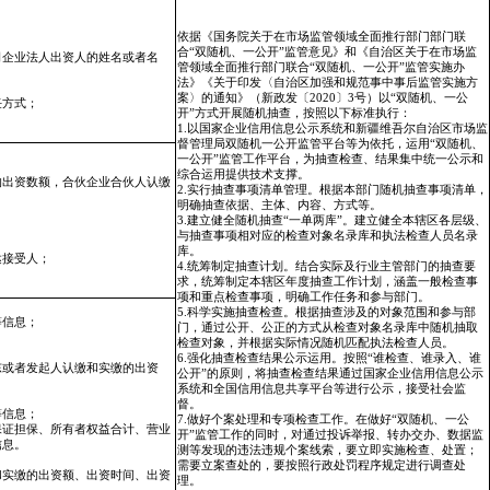
依据《国务院关于在市场监管领域全面推行
部门
部门联
：
合“双随机、一公开”监管意见》和《自治区关于在市场监
司企业法人出资人的姓名或者名
管领域全面推行
部门
联合“双随机、一公开”监管实施办
法》《关于印发〈自治区加强和规范事中事后监管实施方
案〉的通知》（新政发〔2020〕3号）以
“双随机、一公
任方式；
开”
方式开展随机抽查，按照以下标准执行：
1.以国家企业信用信息公示系统和新疆维吾尔自治区市场监
督管理局双随机一公开监管平台等为依托，运用“双随机、
一公开”监管工作平台，为抽查检查、结果集中统一公示和
综合运用提供技术支撑。
的出资数额，合伙企业合伙人认缴
2.实行抽查事项清单管理。根据本
部门
随机抽查事项清单，
明确抽查依据、主体、内容、方式等。
3.建立健全随机抽查“一单两库”。建立健全本辖区各层级、
与抽查事项相对应的检查对象名录库和执法检查人员名录
库。
达接受人；
4.统筹制定抽查计划。结合实际及行业主管
部门
的抽查要
；
求，统筹制定本辖区年度抽查工作计划，涵盖一般检查事
项和重点检查事项，明确工作任务和参与
部门
。
5.科学实施抽查检查。根据抽查涉及的对象范围和参与
部
等信息；
门
，通过公开、公正的方式从检查对象名录库中随机抽取
检查对象，并根据实际情况随机匹配执法检查人员。
6.强化抽查检查结果公示运用。按照“谁检查、谁录入、谁
东或者发起人认缴和实缴的出资
公开”的原则，将抽查检查结果通过国家企业信用信息公示
系统和全国信用信息共享平台等进行公示，接受社会监
督。
等信息；
7.做好个案处理和专项检查工作。在做好“双随机、一公
保证担保、所有者权益合计、营业
开”监管工作的同时，对通过投诉举报、转办交办、数据监
信息。
测等发现的违法违规个案线索，要立即实施检查、处置；
需要立案查处的，要按照行政处罚程序规定进行调查处
和实缴的出资额、出资时间、出资
理。