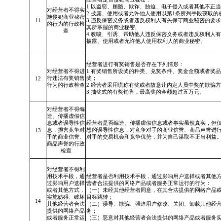
1.以盗窃、贿赂、欺诈、胁迫、电子侵入或者其他不正
对经营者不得实
2.披露、使用或者允许他人使用以第1条所列手段获取的
施侵犯商业秘密
11
3.违反保密义务或者违反权利人有关保守商业秘密的要
的行为的行政检
其所掌握的商业秘密;
查
4.教唆、引诱、帮助他人违反保密义务或者违反权利人
披露、使用或者允许他人使用权利人的商业秘密。
经营者进行有奖销售是否存在下列情形：
对经营者不得进
1.有奖销售所设奖的种类、兑奖条件、奖金金额或者奖
行违法有奖销售
奖；
12
行为的行政检查
2.经营者采用谎称有奖或者故意让内定人员中奖的欺骗
3.抽奖式的有奖销售，最高奖的金额超过五万元。
对经营者不得编
造、传播虚假信
息或者误导性信
经营者是否编造、
传播虛假信息
或者事实虽然真实，但
息，损害竞争对
想的误导性信息，对竞争对手的商业信誉、商品声誉进
13
手的商业信誉、
对手的交易机会和竞争优势，并为自己谋取不正当利益
商品声誉的行政
检查
对经营者不得利
用技术手段，通
经营者是否利用技术手段，通过影响用户选择或者其他
过影响用户选择
营者合法提供的网络产品或者服务正常运行的行为：
或者其他方式，
（一）未经其他经营者同意，在其合法提供的网络产品
实施妨碍、破坏
目标跳转；
14
其他经营者合法
（二）误导、欺骗、强迫用户修改、关闭、卸载其他经
提供的网络产品
务；
或者服务正常运
（三）恶意对其他经营者合法提供的网络产品或者服务