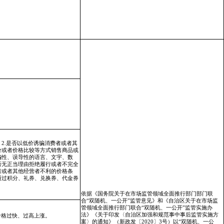
 2.是否以低价诱骗消费者或者其
价或者价格比较等方式销售商品或
骗性、误导性的语言、文宇、数
否无正当理由拒绝履行或者不完全
者或者其他经营者不利的价格条
通过积分、礼券、兑换券、代金券
依据《国务院关于在市场监管领域全面推行
部门
部门联
合“双随机、一公开”监管意见》和《自治区关于在市场监
管领域全面推行
部门
联合“双随机、一公开”监管实施办
法》《关于印发〈自治区加强和规范事中事后监管实施方
价格过快、过高上涨。
案〉的通知》（新政发〔2020〕3号）以
“双随机、一公