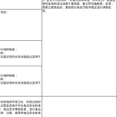
开”监管工作的同时，对通过投诉举报、转办交办、数据监
测等发现的违法违规个案线索，要立即实施检查、处置；
需要立案查处的，要按照行政处罚程序规定进行调查处
理。
常包括：
进行抽样检验；
资料；
有证据证明存在安全隐患以及用于
进行抽样检验；
资料；
有证据证明存在安全隐患以及用于
、经营场所环境卫生、经营过程控
、过期及其他不符合食品安全标准
理、食品安全事故处置、进口食品
法律、法规、规章和食品安全标准