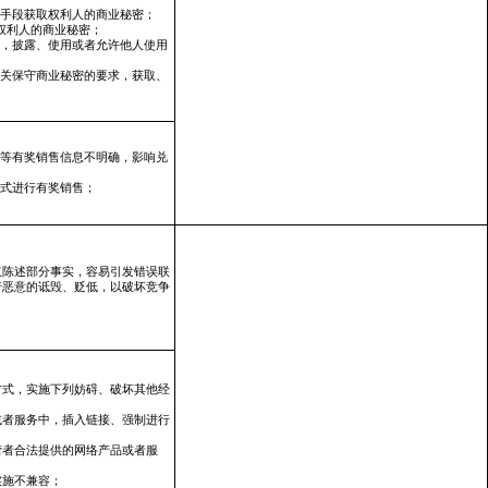
当手段获取权利人的商业秘密；
权利人的商业秘密；
求，披露、使用或者允许他人使用
有关保守商业秘密的要求，获取、
品等有奖销售信息不明确，影响兑
方式进行有奖销售；
仅陈述部分事实，容易引发错误联
行恶意的诋毁、贬低，以破坏竞争
。
方式，实施下列妨碍、破坏其他经
或者服务中，插入链接、强制进行
营者合法提供的网络产品或者服
实施不兼容；