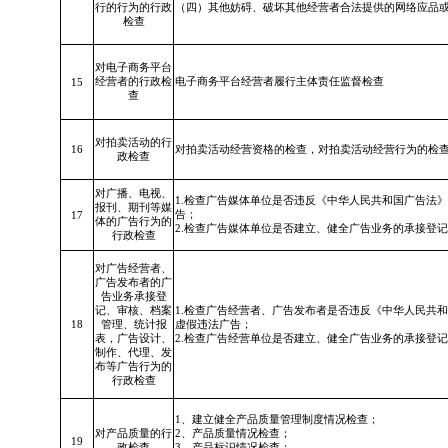
行的行为的行政
（四）其他妨碍、破坏其他经营者合法提供的
网络应品
检查
对电子商务平台
经营者的行政检
电子商务平台经营者履行主体责任监督检查
15
查
对拍卖活动的行
16
对拍卖活动经营资格的检查，对拍卖活动经营行为的检
政检查
对广播、电视、
1.检查广告媒体单位是否违反
《中华人民共和国广告法》
报刊、期刊等媒
告；
17
体的广告行为的
2.检查广告媒体单位是否建立、健全广告业务的承接登
行政检查
对广告经营者、
广告发布者的广
告业务承接登
记、审核、档案
1.检查广告经营者、广告发布者是否违反
《中华人民共和
18
管理、统计报
虚假违法广告；
表，广告设计、
2.检查广告经营单位是否建立、健全广告业务的承接登
制作、代理、发
布等广告行为的
行政检查
1、建立健全产品质量管理制度情况检查；
对产品质量的行
2、产品质量情况检查；
19
政检查
3、产品标识情况检查；