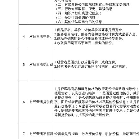
方式等信息；
（二）有限责任公司股东股权转让等股权变更信息；
（三）行政许可取得、变更、延续信息；
（四）知识产权出质登记信息；
（五）受到行政处罚的信息；
（六）其他依法应当公示的信息。
1.商品品名、单价、计价单位等要素是否齐全。
2.服务项目名称、服务内容和价格或计价方式是否齐全。
对经营者销售、
4
3.商品在销售时是否使用标价签或标价签遗失。
4.收取费用是否高于商品、服务的标价。
1.经营者是否执行政府指导价、政府定价;
对经营者执行政
5
2.经营者是否执行法定价格干预措施、紧急措施。
1.是否谎称商品和服务价格为政府定价或者政府指导价；
他经营者，以高价进行结算； 3.是否通过虛假折价、减
者提供服务； 4.是否销售商品或者提供服务时，使用欺
对经营者提供商
字、图片或者视频等标示价格以及其他价格信息； 5.是
6
履行价格承诺； 6.是否不标示或者显著弱化标示对消费
件，诱骗消费者或者其他经营者与其进行交易； 7.是否
等折抵价款时，拒不按约定折抵价款。
7
对经营者不得哄
经营者是否捏造、散布涨价信息，哄抬价格，推动商品