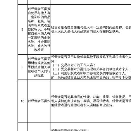
对经营者
不得擅
自使用与他人有
一定影响的商品
名称、包装、装
潢等相同或者近
经营者是否擅自使用与他人有一定影响的商品名称、包
似的标识。不得
8
引人误认为是他人商品或者与他人存在特定联系。
擅自使用他人有
一定影响的企业
名称、社会组织
名称、姓名的行
政检查
经营者是否采用财物或者其他手段贿赂下列单位或者个
对经营者不得采
势：
用财物或者其他
（一）交易相对方的工作人员；
9
手段贿赂相关单
（二）受交易相对方委托办理相关事务的单位或者个人
位或者个人的行
（三）利用职权或者影响力影响交易的单位或者个人。
政检查
如：某药品经营企业为向某医院销售药品，暗中给予该
经营者是否对其商品的性能、功能、质量、销售状况、
对经营者不得作
引人误解的商业宣传，欺骗、误导消费者。经营者是否
10
他经营者
进行虛假或者
引人误解的商业宣传。
经营者是否侵犯商业秘密：