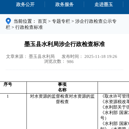
政务公开
政务服务
走进墨玉
当前位置：
首页
>
专题专栏
>
涉企行政检查公示专
栏
>
行政检查标准
墨玉县水利局涉企行政检查标准
文章来源： 墨玉县水利局
发布时间： 2025-11-18 19:26
浏览次数：
986
序号
事项
名称
1
对水资源的监督
检查
对水资源的监
《取水许可管
督检查
《水资源税改
《水利部关于
《水利部
国家
号）
《水利部
国家
知》（水资管