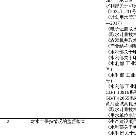
水利部关于印
〔
2024
〕
231
《计划用水管
—2017
）
《电子证照取
《取水计量技
《农灌机井取
《产业结构调
《水利部关于
《水利部关于
《水利部
工业
号）
《水利部
工业
号）
《水利部
工业
GB/T 18916
系
GB/T 42865
系
黄河流域高耗
《取水计量技
《用水单位水
2
对水土保持情况的监督检查
《生产建设项
《水利部关于
《水利部关于