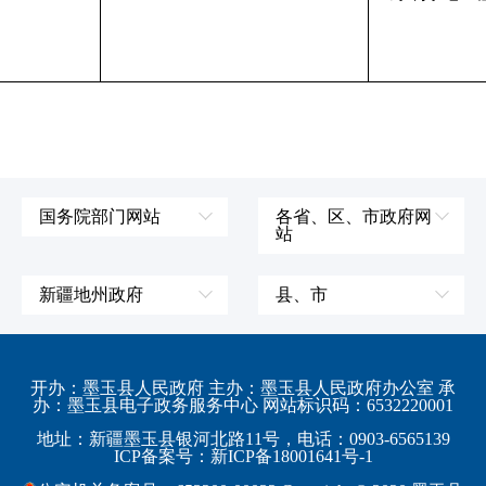
国务院部门网站
各省、区、市政府网
站
外交部
辽宁省
国防部
吉林省
新疆地州政府
县、市
发展和改革委员会
黑龙江省
伊犁哈萨克自治州
皮山县
科学技术部
上海市
塔城地区
墨玉县
开办：墨玉县人民政府 主办：墨玉县人民政府办公室 承
教育部
江苏省
办：墨玉县电子政务服务中心 网站标识码：6532220001
阿勒泰地区
策勒县
工业和信息化部
浙江省
地址：新疆墨玉县银河北路11号，电话：0903-6565139
博尔塔拉蒙古自治州
民丰县
ICP备案号：新ICP备18001641号-1
监察部
安徽省
昌吉回族自治州
和田县