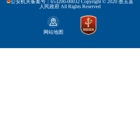
公安机关备案号：653200-00032 Copyright © 2020 墨玉县
民政部
福建省
人民政府 All Rights Reserved
吐鲁番地区
和田市
司法部
江西省
巴音郭楞蒙古自治州
财政部
山东省
克拉玛依市
网站地图
人力资源和社会保障部
河南省
阿克苏地区
生态环境部
湖南省
哈密地区
自然资源部
广东省
喀什地区
住房和城乡建设部
广西壮族自治区
和田地区
国家铁路局
海南省
石河子市
水利部
四川省
农业部
重庆市
文化和旅游部
贵州省
商务部
云南省
西藏自治区
陕西省