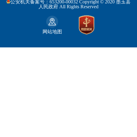
公安机关备案号：653200-00032 Copyright © 2020 墨玉县
民政部
福建省
人民政府 All Rights Reserved
吐鲁番地区
和田市
司法部
江西省
巴音郭楞蒙古自治州
财政部
山东省
克拉玛依市
网站地图
人力资源和社会保障部
河南省
阿克苏地区
生态环境部
湖南省
哈密地区
自然资源部
广东省
喀什地区
住房和城乡建设部
广西壮族自治区
和田地区
国家铁路局
海南省
石河子市
水利部
四川省
农业部
重庆市
文化和旅游部
贵州省
商务部
云南省
西藏自治区
陕西省