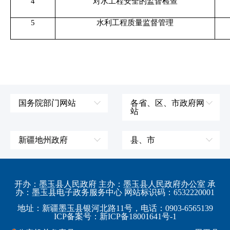
4
对水工程安全的监督检查
5
水利工程质量监督管理
国务院部门网站
各省、区、市政府网
站
外交部
辽宁省
国防部
吉林省
新疆地州政府
县、市
发展和改革委员会
黑龙江省
伊犁哈萨克自治州
皮山县
科学技术部
上海市
塔城地区
墨玉县
开办：墨玉县人民政府 主办：墨玉县人民政府办公室 承
教育部
江苏省
办：墨玉县电子政务服务中心 网站标识码：6532220001
阿勒泰地区
策勒县
工业和信息化部
浙江省
地址：新疆墨玉县银河北路11号，电话：0903-6565139
博尔塔拉蒙古自治州
民丰县
ICP备案号：新ICP备18001641号-1
监察部
安徽省
昌吉回族自治州
和田县