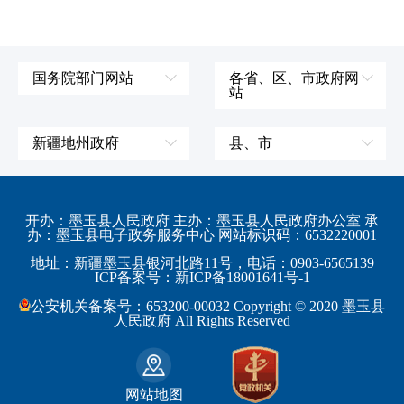
国务院部门网站
各省、区、市政府网
站
外交部
辽宁省
国防部
吉林省
新疆地州政府
县、市
发展和改革委员会
黑龙江省
伊犁哈萨克自治州
皮山县
科学技术部
上海市
塔城地区
墨玉县
开办：墨玉县人民政府 主办：墨玉县人民政府办公室 承
教育部
江苏省
办：墨玉县电子政务服务中心 网站标识码：6532220001
阿勒泰地区
策勒县
工业和信息化部
浙江省
地址：新疆墨玉县银河北路11号，电话：0903-6565139
博尔塔拉蒙古自治州
民丰县
ICP备案号：新ICP备18001641号-1
监察部
安徽省
昌吉回族自治州
和田县
公安机关备案号：653200-00032 Copyright © 2020 墨玉县
民政部
福建省
人民政府 All Rights Reserved
吐鲁番地区
和田市
司法部
江西省
巴音郭楞蒙古自治州
财政部
山东省
克拉玛依市
网站地图