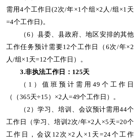
需用4
个工作日
(
2
次
/年×
1
个组
×
2
人
/组×
1
天
=
4
个工作日
)。
（
6）县委
、县
政府、地区
安排的其他
工作任务预计需要
12
个工作日（
6
次
/年×
2
人
/组×
1天
=
12
个工作日）。
3.
非执法工作日：
125
天
（
1）
值班预计需用
49
个工作日
（
（
365天
÷
15）
×
2
人
=
49
个工作日）。
（
2）
学习、培训、会议预计需用
44
个
工作日（学习、培训
2
次
/年×
2
人
×
5
天
=
20
个
工作日，会议
12
次
×
2
人
×1天=
24
个工作