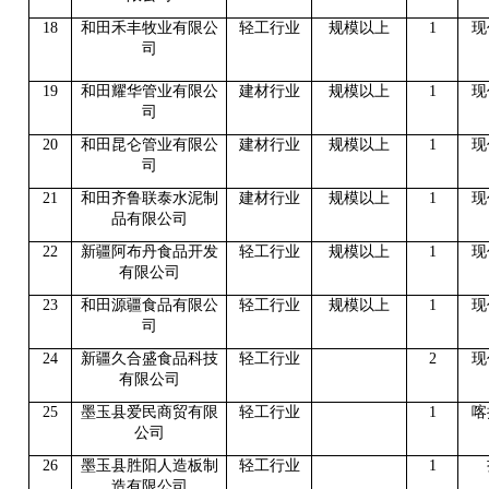
18
和田禾丰牧业有限公
轻工行业
规模以上
1
现
司
19
和田耀华管业有限公
建材行业
规模以上
1
现
司
20
和田昆仑管业有限公
建材行业
规模以上
1
现
司
21
和田齐鲁联泰水泥制
建材行业
规模以上
1
现
品有限公司
22
新疆阿布丹食品开发
轻工行业
规模以上
1
现
有限公司
23
和田源疆食品有限公
轻工行业
规模以上
1
现
司
24
新疆久合盛食品科技
轻工行业
2
现
有限公司
25
墨玉县爱民商贸有限
轻工行业
1
喀
公司
26
墨玉县胜阳人造板制
轻工行业
1
造有限公司