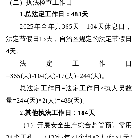
（二）执法检查工作日
1.
总法定工作日：
488
天
202
5
年全年共
365天，104天
休息日
，
法定节假日
13天，自治区规定的法定节假日
4天
。
法定工作日
=
365(天)-104(天)-
17
(天)=
244
(天)。
总法定工作日
=法定工作日×执人员数
量=
244
(天)×
2
(人)=
488
(天)。
2.
其他执法工作日：
184
天
（
1）
开展安全生产综合监管预计需用
24
个工作日（
12次/年×
1
个组
×
2
人
/组×
1
天
/