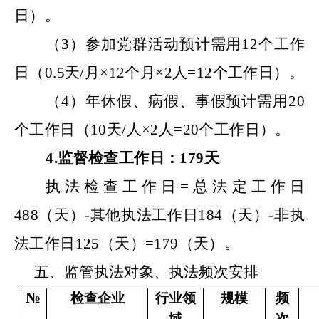
日）。
（
3）
参加党群活动预计需用
12
个工作
日（
0.5
天
/月×12个月×
2
人
=
12
个工作日）。
（
4）
年休假、病假、事假预计需用
20
个工作日（
10
天
/人×
2
人
=
20
个工作日）。
4.监督
检查工作日：
179
天
执法检查工作日
=总法定工作日
488（天）
-其他执法工作日
184（天）
-非执
法工作日
125（天）
=
179（天）
。
五、
监管执法对象、
执法频次
安排
№
检查企业
行业领
规模
频
域
次