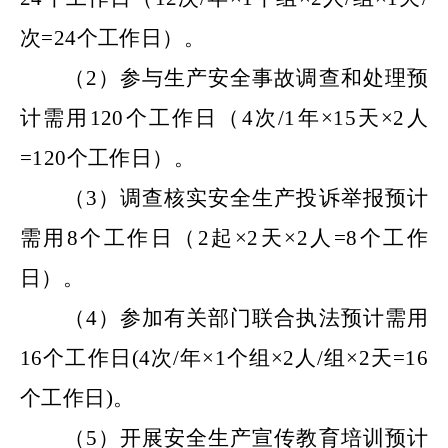
次=
24
个工作
日
）。
（
2）
参与生产安全事故调查
和处理
预
计需用
120
个工作日（
4
次
/
1
年
×15天×
2
人
=
120
个工作日）。
（
3）
调查核实安全生产投诉举报预计
需用
8
个工作日（
2
起
×
2
天
×2人=
8
个工作
日）。
（
4）参加有关部门联合执法
预计需用
16
个工作日
(4次/年×
1
个组
×
2
人
/组×
2
天
=
16
个工作日
)。
（
5）开展安全生产宣传教育培训预计