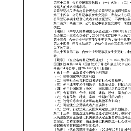
第三十二条
公司登记事项包括：（一）名称；（二）
发起人的姓名或者名称。
公司登记机关应当将前款规定的公司登记事项通过国家
第三十四条
公司登记事项发生变更的，应当依法办理
公司登记事项未经登记或者未经变更登记，不得对抗善
第二百六十条第二款
公司登记事项发生变更时，未依
罚款。
【法律】《中华人民共和国合伙企业法》(1997年2月
员会第二十三次会议修订，2006年8月27日中华人民共
第十三条
合伙企业登记事项发生变更的，执行合伙事
第九十四条
违反本法规定，合伙企业未在其名称中标明
以下的罚款。
第九十五条第二款
合伙企业登记事项发生变更时，未
款。
【规章】《企业名称登记管理规定》（1991年5月6日
国国务院令第628号《国务院关于修改和废止部分行政法规
令第734号公布，自2021年3月1日起施行）
）第十一条 企业名称不得有下列情形：
（一）损害国家尊严或者利益；
（二）损害社会公共利益或者妨碍社会公共秩序；
（三）使用或者变相使用政党、党政军机关、群团组织
（四）使用外国国家（地区）、国际组织名称及其通用
（五）含有淫秽、色情、赌博、迷信、恐怖、暴力的内
（六）含有民族、种族、宗教、性别歧视的内容；
（七）违背公序良俗或者可能有其他不良影响；
（八）可能使公众受骗或者产生误解；
（九）法律、行政法规以及国家规定禁止的其他情形。
第二十三条 使用企业名称应当遵守法律法规，诚实守
人民法院或者企业登记机关依法认定企业名称应当停止
更登记。名称变更前，由企业登记机关以统一社会信用
登记机关将其移出经营异常名录。
【法规】《优化营商环境条例》（2019年10月8日国务