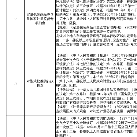
环境保护法〉等七部法律的决定》第二次修正 根据20
法律的决定》第三次修正 根据2017年12月27日
国计量法〉的决定》第四次修正 根据2018年10月
定量包装商品净含
律的决定》第五次修正，本法自1986年7月1日起施行
量国家计量监督专
第十八条 县级以上人民政府计量行政部门应当依法
38
项抽查
得拒绝、阻挠。
【规章】《定量包装商品计量监督管理办法》（2023年3
定量包装商品的计量工作实施统一监督管理。
县级以上地方市场监督管理部门对本行政区域内定量包
第十二条
县级以上市场监督管理部门应当对生产、销
市场监督管理部门进行计量监督检查时，应当充分考虑
【法律】《中华人民共和国计量法》（1985年9月6日
员会第十次会议《关于修改部分法律的决定》第一次修正
环境保护法〉等七部法律的决定》第二次修正 根据20
法律的决定》第三次修正 根据2017年12月27日
国计量法〉的决定》第四次修正 根据2018年10月
律的决定》第五次修正，本法自1986年7月1日起施行
对型式批准的行政
第十八条 县级以上人民政府计量行政部门应当依法
39
检查
得拒绝、阻挠。
【行政法规】《中华人民共和国计量法实施细则》（198
的决定》第一次修订 根据2017年3月1日《国务院关
决定》第三次修订，本细则自发布之日起施行。）第十
行政部门有权进行监督检查，包括抽检和监督试验。凡
【规章】《计量器具新产品管理办法》（2023年3月1
当按照国家有关规定，对制造计量器具的质量、实际制
【法律】《中华人民共和国节约能源法》（1997年11
委员会第三十次会议修订 根据2016年7月2日第十
第一次修正 根据2018年10月26日第十三届全国
正）第十二条 县级以上人民政府管理节能工作的部门
用能行为。