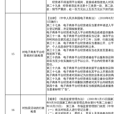
经营者不得滥用平台规则，直接或者指使他人对其他
第二十九条
经营者违反本法第十三条第一款、第二款
款：情节严重的，处一百万元以上五百万元以下的罚款
【法律】《中华人民共和国电子商务法》（2018年8
1日施行）
第二十七条 电子商务平台经营者应当要求申请进入平
立登记档案，并定期核验更新。
电子商务平台经营者为进入平台销售商品或者提供服务
第三十一条 电子商务平台经营者应当记录、保存平台
存时间自交易完成之日起不少于三年；法律、行政法规
第三十二条 电子商务平台经营者应当遵循公开、公平
护、个人信息保护等方面的权利和义务。
第三十三条 电子商务平台经营者应当在其首页显著位
对电子商务平台经
阅览和下载。
15
营者的行政检查
第三十四条 电子商务平台经营者修改平台服务协议和
容应当至少在实施前七日予以公示。平台内经营者不接
责任。
第三十六条 电子商务平台经营者依据平台服务协议和
第三十七条 电子商务平台经营者在其平台上开展自营
电子商务平台经营者对其标记为自营的业务依法承担商
第三十九条 电子商务平台经营者应当建立健全信用评
电子商务平台经营者不得删除消费者对其平台内销售的
第四十条 电子商务平台经营者应当根据商品或者服务
当显著标明“广告”。
【规章】《拍卖监督管理办法》（2001年1月15日国家
年9月30日国家工商行政管理总局令第91号第二次修订，根
年10月23日）
第三条 市场监督管理部门依照《中华
对拍卖活动的行政
（一）依法对拍卖人进行登记注册；
16
检查
（二）依法对拍卖人、委托人、竞买人及其他参与拍卖