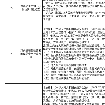
第五条
县级以上人民政府统一领导、组织、协调本
对食品生产加工小
乡（镇）人民政府、街道办事处负责本行政区域内食品
22
作坊的行政检查
监督管理工作。
第六条
县级以上人民政府市场监督管理部门对本行
城市管理、农业农村、卫生健康、公安、生态环境、应
理工作。
【法律】《中华人民共和国食品安全法》（2009年2月
会第十四次会议修订
根据2018年12月29日第十
修正
根据2021年4月29日第十三届全国人民代表
零九条第一款、第二款、第三款第（三）（四）项
县
的重点、方式和频次，实施风险分级管理。
县级以上地方人民政府组织本级食品安全监督管理、农
食品安全年度监督管理计划应当将下列事项作为监督管
对食品销售经营者
（三）发生食品安全事故风险较高的食品生产经营者；
的食品安全行政检
23
（四）食品安全风险监测结果表明可能存在食品安全隐
查
《中华人民共和国食品安全法》第一百一十条
县级以
况进行监督检查：
（一）进入生产经营场所实施现场检查；
（二）对生产经营的食品、食品添加剂、食品相关产品
（三）查阅、复制有关合同、票据、账簿以及其他有关
（四）查封、扣押有证据证明不符合食品安全标准或者
（五）查封违法从事生产经营活动的场所。
【法律】《中华人民共和国食品安全法》（2009年2月
会第十四次会议修订
根据2018年12月29日第十
修正
根据2021年4月29日第十三届全国人民代表
零九条第一款、第二款、第三款第（三）（四）项
县
的重点、方式和频次，实施风险分级管理。
县级以上地方人民政府组织本级食品安全监督管理、农