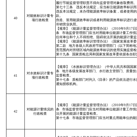
履行节能监督管理职责不得向监督管理对象收取费用。
第七十三条 违反本法规定，应当标注能源效率标识而
违反本法规定，未办理能源效率标识备案，或者使用的
对能效标识计量专
款。
40
项行政检查
伪造、冒用能源效率标识或者利用能源效率标识进行虚
吊销营业执照。
【规章】《能源计量监督管理办法》（2010年9月17日
条
市场监督管理部门应当对用能单位能源计量工作情
任何单位和个人不得拒绝、阻碍依法开展的能源计量监
【规章】《能源效率标识管理办法》（国家发展改革委 国
第二款
地方各级人民政府节能管理部门（以下简称地
责范围内对所辖区域内能源效率标识的使用实施监督检
第十九条
国家质检总局和国家发展改革委依据各自职
【规章】《水效标识管理办法》（中华人民共和国国家发
条
地方各级发展改革部门、水行政主管部门、质量技
对水效标识计量专
监督检查。
41
项行政检查
第十七条
质检部门对列入《目录》的产品依法进行水
通知授权机构。
【规章】《能源计量监督管理办法》（2010年9月17日
对能源计量情况的
条
市场监督管理部门应当对用能单位能源计量工作情
42
行政检查
法开展的能源计量监督检查。
第十七条
市场监督管理部门应当对重点用能单位的能