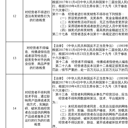
根据2017年11月4日中华人民共和国第十二届全国人
行。根据2019年4月23日主席令第二十九号《关于
十六次修订）。
对经营者不得进行
第十一条 经营者进行有奖销售不得存在下列情形：
12
违法有奖销售行为
（一）所设奖的种类、兑奖条件、奖金金额或者奖
的行政检查
（二）有奖销售活动开始后，无正当理由变更所设奖
（三）采用谎称有奖或者故意让内定人员中奖等欺
（四）抽奖式的有奖销售，最高奖的金额超过五万
第二十七条 经营者违反本法第十一条规定进行有奖销
【法律】《中华人民共和国反不正当竞争法》（1993年
对经营者不得编
根据2017年11月4日中华人民共和国第十二届全国人
造、传播虚假信息
行。根据2019年4月23日主席令第二十九号《关于
或者误导性信息，
十六次修订）。
13
损害竞争对手的商
第十二条 经营者不得编造、传播或者指使他人编造
业信誉、商品声誉
第二十八条 经营者违反本法第十二条规定损害其他
的行政检查
罚款；情节严重的，处一百万元以上五百万元以下的罚
【法律】《中华人民共和国反不正当竞争法》（1993年
根据2017年11月4日中华人民共和国第十二届全国人
行。根据2019年4月23日主席令第二十九号《关于
十六次修订）。
对经营者不得利用
第十三条 经营者利用网络从事生产经营活动，应当
技术手段，通过影
经营者不得利用数据和算法、技术、平台规则等，通
响用户选择或者其
为：
他方式，实施妨
（一）未经其他经营者同意，在其合法提供的网络产
14
碍、破坏其他经营
（二）误导、欺骗、强迫用户修改、关闭、卸载其
者合法提供的网络
（三）恶意对其他经营者合法提供的网络产品或者
产品或者服务正常
（四）其他妨碍、破坏其他经营者合法提供的网络
运行的行为的行政
经营者不得以欺诈、胁迫、避开或者破坏技术管理措
检查
序。