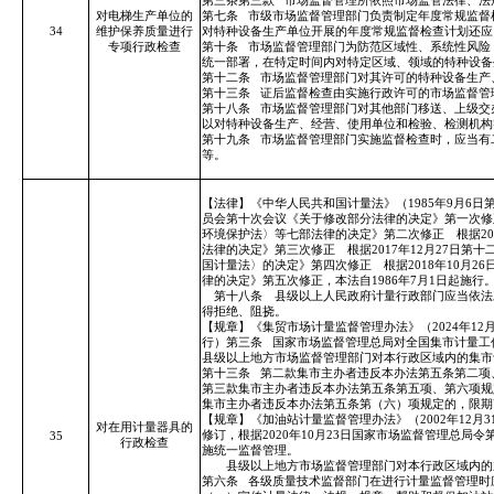
第三条第三款
市场监督管理所依照市场监管法律、法
对电梯生产单位的
第七条
市级市场监督管理部门负责制定年度常规监督
34
维护保养质量进行
对特种设备生产单位开展的年度常规监督检查计划还应
专项行政检查
第十条
市场监督管理部门为防范区域性、系统性风险
统一部署，在特定时间内对特定区域、领域的特种设备
第十二条
市场监督管理部门对其许可的特种设备生产
第十三条
证后监督检查由实施行政许可的市场监督管
第十八条
市场监督管理部门对其他部门移送、上级交
以对特种设备生产、经营、使用单位和检验、检测机构
第十九条
市场监督管理部门实施监督检查时，应当有
等。
【法律】《中华人民共和国计量法》（1985年9月6日
员会第十次会议《关于修改部分法律的决定》第一次修正
环境保护法〉等七部法律的决定》第二次修正 根据20
法律的决定》第三次修正 根据2017年12月27日
国计量法〉的决定》第四次修正 根据2018年10月
律的决定》第五次修正，本法自1986年7月1日起施行
第十八条 县级以上人民政府计量行政部门应当依法
得拒绝、阻挠。
【规章】《集贸市场计量监督管理办法》（2024年12月
行）第三条
国家市场监督管理总局对全国集市计量工
县级以上地方市场监督管理部门对本行政区域内的集市
第十三条
第二款集市主办者违反本办法第五条第二项
第三款集市主办者违反本办法第五条第五项、第六项规
集市主办者违反本办法第五条第（六）项规定的，限期改
【规章】《加油站计量监督管理办法》（2002年12月
对在用计量器具的
修订，根据2020年10月23日国家市场监督管理总局令
35
行政检查
施统一监督管理。
县级以上地方市场监督管理部门对本行政区域内的
第六条
各级质量技术监督部门在进行计量监督管理时