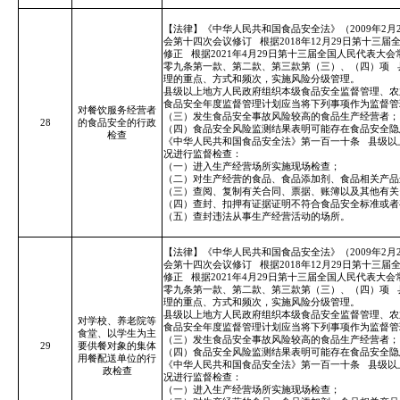
【法律】《中华人民共和国食品安全法》（2009年2月
会第十四次会议修订
根据2018年12月29日第十
修正
根据2021年4月29日第十三届全国人民代表
零九条第一款、第二款、第三款第（三）、（四）项
理的重点、方式和频次，实施风险分级管理。
县级以上地方人民政府组织本级食品安全监督管理、农
食品安全年度监督管理计划应当将下列事项作为监督管
对餐饮服务经营者
（三）发生食品安全事故风险较高的食品生产经营者；
28
的食品安全的行政
（四）食品安全风险监测结果表明可能存在食品安全隐
检查
《中华人民共和国食品安全法》第一百一十条
县级以
况进行监督检查：
（一）进入生产经营场所实施现场检查；
（二）对生产经营的食品、食品添加剂、食品相关产品
（三）查阅、复制有关合同、票据、账簿以及其他有关
（四）查封、扣押有证据证明不符合食品安全标准或者
（五）查封违法从事生产经营活动的场所。
【法律】《中华人民共和国食品安全法》（2009年2月
会第十四次会议修订
根据2018年12月29日第十
修正
根据2021年4月29日第十三届全国人民代表
零九条第一款、第二款、第三款第（三）、（四）项
理的重点、方式和频次，实施风险分级管理。
县级以上地方人民政府组织本级食品安全监督管理、农
对学校、养老院等
食品安全年度监督管理计划应当将下列事项作为监督管
食堂、以学生为主
（三）发生食品安全事故风险较高的食品生产经营者；
29
要供餐对象的集体
（四）食品安全风险监测结果表明可能存在食品安全隐
用餐配送单位的行
《中华人民共和国食品安全法》第一百一十条
县级以
政检查
况进行监督检查：
（一）进入生产经营场所实施现场检查；