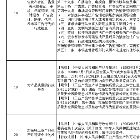
告发布者的广告业
第二十九条 广播电台、电视台、报刊出版单位从事广
务承接登记、审
第三十条 广告主、广告经营者、广告发布者之间在广
核、档案管理、统
第四十九条 市场监督管理部门履行广告监督管理职责
18
计报表，广告设
（一）对涉嫌从事违法广告活动的场所实施现场检查；
计、制作、代理、
（二）询问涉嫌违法当事人或者其法定代表人、主要负
发布等广告行为的
（三）要求涉嫌违法当事人限期提供有关证明文件；
行政检查
（四）查阅、复制与涉嫌违法广告有关的合同、票据、
（五）查封、扣押与涉嫌违法广告直接相关的广告物品
（六）责令暂停发布可能造成严重后果的涉嫌违法广告
（七）法律、行政法规规定的其他职权。
市场监督管理部门应当建立健全广告监测制度，完善监
第五十一条 市场监督管理部门依照本法规定行使职权
【法律】《中华人民共和国产品质量法》（1993年2月
公布，2000年7月8日第九届全国人民代表大会常务委
次修正；2018年12月29日第十三届全国人民代表
有关部门在各自的职责范围内负责产品质量监督工作。
对产品质量的行政
【规章】《工业产品生产单位落实质量安全主体责任监督管
19
检查
5月5日起施行）第十四条
市场监督管理部门应当将生
质量安全风险隐患以及整改情况作为监督检查的重要内
【规章】《工业产品销售单位落实质量安全主体责任监督管
5月5日起施行）第十四条
市场监督管理部门应当将销
质量安全风险隐患以及整改情况作为监督检查的重要内
【法律】《中华人民共和国行政许可法》（2003年8
委员会第十次会议《关于修改〈中华人民共和国建筑法
对获得工业产品生
可事项活动情况的有关材料，履行监督责任。
20
产许可证企业的检
【行政法规】《中华人民共和国工业产品生产许可证管理
查