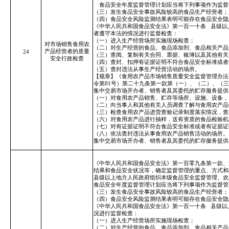
食品安全年度监督管理计划应当将下列事项作为监督
（三）发生食品安全事故风险较高的食品生产经营者；
（四）食品安全风险监测结果表明可能存在食品安全隐
《中华人民共和国食品安全法》第一百一十条
县级以
者遵守本法的情况进行监督检查：
（一）进入生产经营场所实施现场检查；
对市场销售食用农
（二）对生产经营的食品、食品添加剂、食品相关产品
产品经营者的质量
24
（三）查阅、复制有关合同、票据、账簿以及其他有关
安全行政检查
（四）查封、扣押有证据证明不符合食品安全标准或者
（五）查封违法从事生产经营活动的场所。
【规章】《食用农产品市场销售质量安全监督管理办法》（
令第81号）第二十九条第一款第（一）、（二）、（
集中交易市场开办者、销售者及其委托的贮存服务提供
（一）对食用农产品销售、贮存等场所、设施、设备，
（二）向当事人和其他有关人员调查了解与食用农产品
（三）检查食用农产品进货查验记录制度落实情况，查
（六）对食用农产品进行抽样，送有资质的食品检验机
（七）对有证据证明不符合食品安全标准或者有证据证
（八）依法查封违法从事食用农产品销售活动的场所。
集中交易市场开办者、销售者及其委托的贮存服务提供
《中华人民共和国食品安全法》第一百零九条第一款、
结果和食品安全状况等，确定监督管理的重点、方式和
县级以上地方人民政府组织本级食品安全监督管理、农
食品安全年度监督管理计划应当将下列事项作为监督管
（三）发生食品安全事故风险较高的食品生产经营者；
（四）食品安全风险监测结果表明可能存在食品安全隐
《中华人民共和国食品安全法》第一百一十条
县级以
况进行监督检查：
（一）进入生产经营场所实施现场检查；
（二）对生产经营的食品、食品添加剂、食品相关产品