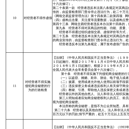
十六次修订）。
第二十条第一款
经营者违反本法第八条规定对其商品
传的，由监督检查部门责令停止违法行为，处二十万元
《网络交易监督管理办法》第十四条第二款第四项
网
10
对经营者不得作虚假
（四）
虛
构点击量、关注度等流量数据，以及
虛
构点赞
第四十三条
网络交易经营者违反本办法第十四条的，
第九条 经营者不得对其商品的性能、功能、质量、
经营者不得通过组织虚假交易、虚假评价等方式，帮
第二十五条 经营者违反本法第九条规定对其商品作虚
的商业宣传的，由监督检查部门责令停止违法行为，处
经营者违反本法第九条规定，属于发布虚假广告的，
【法律】《中华人民共和国反不正当竞争法》（１９９
１日起施行。根据２０１７年１１月４日中华人民共和
２０１８年１月１日起施行。根据２０１９年４月２３
全国人民代表大会常务委员会第十六次修订）。
第十条 经营者不得实施下列侵犯商业秘密的行
（一）以盗窃、贿赂、欺诈、胁迫、电子侵入或者
对经营者不得实施
（二）披露、使用或者允许他人使用以前项手段获
11
侵犯商业秘密的行
（三）违反保密义务或者违反权利人有关保守商业秘
为的行政检查
（四）教唆、引诱、帮助他人违反保密义务或者违反
经营者以外的其他自然人、法人和非法人组织实施
第三人明知或者应知商业秘密权利人的员工、前员工
视为侵犯商业秘密。
本法所称的商业秘密，是指不为公众所知悉、具有商
第二十六条
经营者以及其他自然人、法人和非法人
百万元以下的罚款;情节严重的，处五十万元以上五百
【法律】《中华人民共和国反不正当竞争法》（1993年