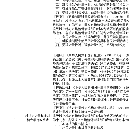
（一）宣传计量法律、法规、规章，帮助和督促加油站
（二）对加油站的计量器具、成品油销售计量和相关计
（三）引导加油站完善计量保证能力，鼓励省级质量技
（四）受理计量纠纷投诉，负责计量纠纷的调解和仲裁
【规章】《眼镜制配计量监督管理办法》（2003年10
次修订，根据2020年10月23日国家市场监督管理总局令
日起施行。）第三条 国家市场监督管理总局对全国眼
县级以上地方市场监督管理部门对本行政区域内的眼镜
第七条 各级市场监督管理部门在进行计量监督管理时
（一）宣传计量法律、法规和规章，督促眼镜制配者遵
（二）对眼镜制配中使用的计量器具和相关计量活动进
（四）受理计量投诉，调解计量纠纷，组织仲裁检定。
【法律】《中华人民共和国计量法》（1985年9月6日
员会第十次会议《关于修改部分法律的决定》第一次修正
环境保护法〉等七部法律的决定》第二次修正 根据20
法律的决定》第三次修正 根据2017年12月27日
国计量法〉的决定》第四次修正 根据2018年10月
律的决定》第五次修正，本法自1986年7月1日起施行
第十八条 县级以上人民政府计量行政部门应当依法对
拒绝、阻挠。
【行政法规】《中华人民共和国计量法实施细则》（198
的决定》第一次修订 根据2017年3月1日《国务院关
决定》第三次修订，本细则自发布之日起施行。）第二
研究建立计量基准、社会公用计量标准，进行量值传递
关计量监督工作。
【规章】《法定计量检定机构监督管理办法》（2024年9
法定计量检定机构实施统一监督管理。
对法定计量检定机
县级以上地方市场监督管理部门对本行政区域内的法定
36
构专项行政检查
第十九条
县级以上市场监督管理部门应当加强对本行
（一）本办法的执行情况；
（二）相关计量技术规范的执行情况；