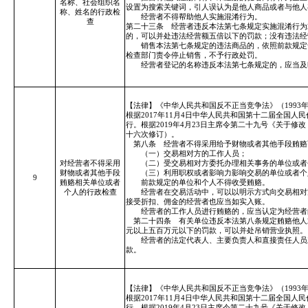
名称、社会组织名
设置为搜索关键词，引人误认为是他人商品或者与他人
称、姓名的行政检
经营者不得帮助他人实施混淆行为。
查
第二十三条 经营者违反本法第七条规定实施混淆行为
的，可以并处违法经营额五倍以下的罚款；没有违法经
销售本法第七条规定的违法商品的，依照前款规定予
检查部门责令停止销售，不予行政处罚。
经营者登记的名称违反本法第七条规定的，应当及时
【法律】《中华人民共和国反不正当竞争法》（1993年
根据2017年11月4日中华人民共和国第十二届全国人
行。根据2019年4月23日主席令第二十九号《关于
十六次修订）。
第八条 经营者不得采用给予财物或者其他手段贿赂
（一）交易相对方的工作人员；
对经营者不得采用
（二）受交易相对方委托办理相关事务的单位或者
财物或者其他手段
（三）利用职权或者影响力影响交易的单位或者个
9
贿赂相关单位或者
前款规定的单位和个人不得收受贿赂。
个人的行政检查
经营者在交易活动中，可以以明示方式向交易相对方
接受折扣、佣金的经营者也应当如实入账。
经营者的工作人员进行贿赂的，应当认定为经营者的
第二十四条 有关单位违反本法第八条规定贿赂他人
元以上五百万元以下的罚款，可以并处吊销营业执照。
经营者的法定代表人、主要负责人和直接责任人员对
款。
【法律】《中华人民共和国反不正当竞争法》（1993年
根据2017年11月4日中华人民共和国第十二届全国人
行。根据2019年4月23日主席令第二十九号《关于