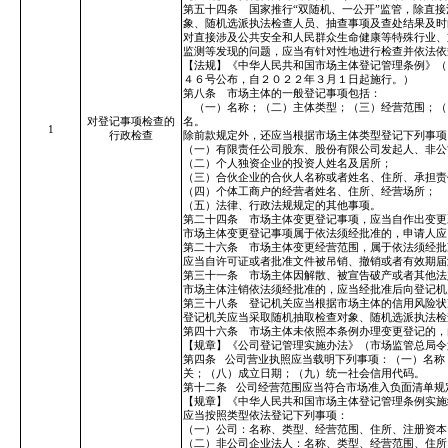
第五十四条 国家推行“双随机、一公开”监管，除直
象、随机选派执法检查人员、抽查事项及查处结果及时
对直接涉及公共安全和人民群众生命健康等特殊行业、
监测等发现的问题，应当有针对性地进行检查并依法依
【法规】《中华人民共和国市场主体登记管理条例》（
４６号公布，自２０２２年３月１日起施行。）
第八条 市场主体的一般登记事项包括：
（一）名称；（二）主体类型；（三）经营范围；（
对登记事项检查的
名。
1
行政检查
除前款规定外，还应当根据市场主体类型登记下列事项
（一）有限责任公司股东、股份有限公司发起人、非公
（二）个人独资企业的投资人姓名及居所；
（三）合伙企业的合伙人名称或者姓名、住所、承担责
（四）个体工商户的经营者姓名、住所、经营场所；
（五）法律、行政法规规定的其他事项。
第二十四条 市场主体变更登记事项，应当自作出变更
市场主体变更登记事项属于依法须经批准的，申请人应
第二十六条 市场主体变更经营范围，属于依法须经批
应当自许可证或者批准文件被吊销、撤销或者有效期届
第三十一条 市场主体因解散、被宣告破产或者其他法
市场主体注销依法须经批准的，应当经批准后向登记机
第三十八条 登记机关应当根据市场主体的信用风险状
登记机关应当采取随机抽取检查对象、随机选派执法检
第四十六条 市场主体未依照本条例办理变更登记的，
【规章】《公司登记管理实施办法》（市场监管总局令
第四条
公司营业执照应当载明下列事项：（一）名称
关；（八）成立日期；（九）统一社会信用代码。
第十二条
公司经营范围应当符合市场准入负面清单规
【规章】《中华人民共和国市场主体登记管理条例实施
应当按照类型依法登记下列事项：
（一）公司：名称、类型、经营范围、住所、注册资本
（二）非公司企业法人：名称、类型、经营范围、住所