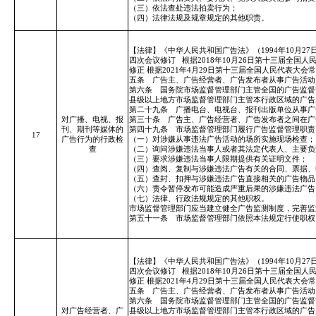
（三）依法查处违法拍卖行为；
（四）法律法规及规章规定的其他职责。
【法律】《中华人民共和国广告法》（1994年10月2
四次会议修订
根据2018年10月26日第十三届全
修正 根据2021年4月29日第十三届全国人民代表
五条 广告主、广告经营者、广告发布者从事广告活动
第六条 国务院市场监督管理部门主管全国的广告监督
县级以上地方市场监督管理部门主管本行政区域的广告
第二十九条 广播电台、电视台、报刊出版单位从事广
对广播、电视、报
第三十条 广告主、广告经营者、广告发布者之间在广
刊、期刊等媒体的
第四十九条 市场监督管理部门履行广告监督管理职责
17
广告行为的行政检
（一）对涉嫌从事违法广告活动的场所实施现场检查；
查
（二）询问涉嫌违法当事人或者其法定代表人、主要负
（三）要求涉嫌违法当事人限期提供有关证明文件；
（四）查阅、复制与涉嫌违法广告有关的合同、票据、
（五）查封、扣押与涉嫌违法广告直接相关的广告物品
（六）责令暂停发布可能造成严重后果的涉嫌违法广告
（七）法律、行政法规规定的其他职权。
市场监督管理部门应当建立健全广告监测制度，完善监
第五十一条 市场监督管理部门依照本法规定行使职权
【法律】《中华人民共和国广告法》（1994年10月2
四次会议修订
根据2018年10月26日第十三届全
修正 根据2021年4月29日第十三届全国人民代表
五条 广告主、广告经营者、广告发布者从事广告活动
第六条 国务院市场监督管理部门主管全国的广告监督
对广告经营者、广
县级以上地方市场监督管理部门主管本行政区域的广告