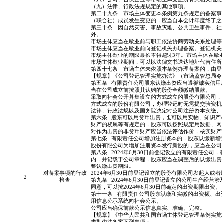
（九）法律、行政法规规定的其他事项。
第二十九条 市场主体变更本条例第九条规定的备案事
（联合社）成员发生变更的，应当自本会计年度终了之
第三十条 因自然灾害、事故灾难、公共卫生事件、社
外。
市场主体应当在歇业前与职工依法协商劳动关系处理等
市场主体应当在歇业前向登记机关办理备案。登记机关
市场主体歇业的期限最长不得超过3年。市场主体在歇
市场主体歇业期间，可以以法律文书送达地址代替住所
第四十七条 市场主体未依照本条例办理备案的，由登
【规章】《公司登记管理实施办法》（市场监管总局令
第五条
有限责任公司股东认缴出资应当遵循诚实信用
当在公司成立前按照其认购的股份全额缴纳股款。
采取向社会公开募集设立的方式成立的股份有限公司，
方式成立的股份有限公司，办理登记时无需提交验资机
法律、行政法规以及国务院决定对公司注册资本实缴、
第六条
股东可以用货币出资，也可以用实物、知识产
财产的权属等有规定的，股东可以按照规定用数据、网
对作为出资的非货币财产应当依法评估作价，核实财产
第七条
有限责任公司增加注册资本的，股东认缴新增
股份有限公司为增加注册资本发行新股的，应当在公司
第八条
2024年6月30日前登记设立的有限责任公司
内，并记载于公司章程，股东应当在调整后的认缴出资期
整认缴出资期限。
对备案事项的行政
2024年6月30日前登记设立的股份有限公司发起人或者
2
检查
第九条
2024年6月30日前登记设立的公司生产经
同意，可以按2024年6月30日前确定的出资期限出资。
第十一条
有限责任公司股东认缴和实缴的出资额、出
用信息公示系统向社会公示。
公司应当确保前款公示信息真实、准确、完整。
【规章】《中华人民共和国市场主体登记管理条例实施细
类型依法备案下列事项：