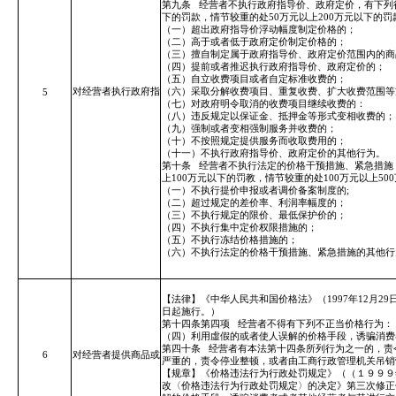
第九条
经营者不执行政府指导价、政府定价，有下列行
下的罚款，情节较重的处50万元以上200万元以下的
（一）超出政府指导价浮动幅度制定价格的；
（二）高于或者低于政府定价制定价格的；
（三）擅自制定属于政府指导价、政府定价范围内的商
（四）提前或者推迟执行政府指导价、政府定价的；
（五）自立收费项目或者自定标准收费的；
对经营者执行政府指
（六）采取分解收费项目、重复收费、扩大收费范围等
5
（七）对政府明令取消的收费项目继续收费的：
（八）违反规定以保证金、抵押金等形式变相收费的；
（九）强制或者变相强制服务并收费的；
（十）不按照规定提供服务而收取费用的；
（十一）不执行政府指导价、政府定价的其他行为。
第十条
经营者不执行法定的价格干预措施、紧急措施
上100万元以下的罚教，情节较重的处100万元以上5
（一）不执行提价申报或者调价备案制度的;
（二）超过规定的差价率、利润率幅度的；
（三）不执行规定的限价、最低保护价的；
（四）不执行集中定价权限措施的；
（五）不执行冻结价格措施的；
（六）不执行法定的价格干预措施、紧急措施的其他行
【法律】《中华人民共和国价格法》（1997年12月2
日起施行。）
第十四条第四项
经营者不得有下列不正当价格行为：
（四）利用
虛
假的或者使人误解的价格手段，诱骗消费
第四十条
经营者有本法第十四条所列行为之一的，责
6
对经营者提供商品或
严重的，责令停业整顿，或者由工商行政管理机关吊销
【规章】《价格违法行为行政处罚规定》（（１９９９年
改〈价格违法行为行政处罚规定〉的决定》第三次修正