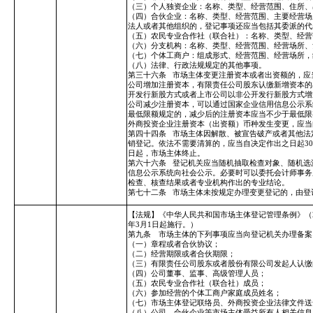
（三）个人独资企业：名称、类型、经营范围、住所、
（四）合伙企业：名称、类型、经营范围、主要经营场
法人或者其他组织的，登记事项还应当包括其委派的代
（五）农民专业合作社（联合社）：名称、类型、经营
（六）分支机构：名称、类型、经营范围、经营场所、
（七）个体工商户：组成形式、经营范围、经营场所，
（八）法律、行政法规规定的其他事项。
第三十六条
市场主体变更注册资本或者出资额的，应
公司增加注册资本，有限责任公司股东认缴新增资本的
开发行新股方式或者上市公司以非公开发行新股方式增
公司减少注册资本，可以通过国家企业信用信息公示系
最低限额规定的，减少后的注册资本应当不少于最低限
外商投资企业注册资本（出资额）币种发生变更，应当
第四十四条
市场主体因解散、被宣告破产或者其他法
销登记。依法不需要清算的，应当自决定作出之日起3
日起，市场主体终止。
第六十六条
登记机关应当随机抽取检查对象、随机选
信息公示系统向社会公示。必要时可以委托会计师事务
检查、核查结果或者专业机构作出的专业结论。
第七十二条
市场主体未按规定办理变更登记的，由登
【法规】《中华人民共和国市场主体登记管理条例》（202
年3月1日起施行。）
第九条 市场主体的下列事项应当向登记机关办理备案
（一）章程或者合伙协议；
（二）经营期限或者合伙期限；
（三）有限责任公司股东或者股份有限公司发起人认缴
（四）公司董事、监事、高级管理人员；
（五）农民专业合作社（联合社）成员；
（六）参加经营的个体工商户家庭成员姓名；
（七）市场主体登记联络员、外商投资企业法律文件送
（八）公司、合伙企业等市场主体受益所有人相关信息