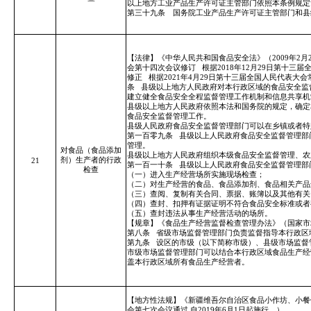
以上地方工业产品生产许可证主管部门依照本条例规定
第三十九条 国务院工业产品生产许可证主管部门和县
【法律】《中华人民共和国食品安全法》（2009年2月
会第十四次会议修订
根据2018年12月29日第十
修正
根据2021年4月29日第十三届全国人民代表
条
县级以上地方人民政府对
本行政区域的食品安全
监
建立健全食品安全全程监督管理工作机制和信息共享机
县级以上地方人民政府依照本法和国务院的规定，确定
食品安全
监督管理工作。
县级人民政府食品安全监督管理部门可以在乡镇或者特
第一百零九条
县级以上人民政府食品安全监督管理部
管理。
对食品（食品添加
县级以上地方人民政府组织本级食品安全监督管理、农
剂）生产者的行政
21
第一百一十条
县级以上人民政府食品安全监督管理部
检查
（一）进入生产经营场所实施现场检查；
（二）对生产经营的食品、食品添加剂、食品相关产品
（三）查阅、复制有关合同、票据、账簿以及其他有关
（四）查封、扣押有证据证明不符合食品安全标准或者
（五）查封违法从事生产经营活动的场所。
【规章】《食品生产经营监督检查管理办法》（国家市场监督
第八条
省级市场监督管理部门负责监督指导本行政区
第九条
设区的市级（以下简称市级）、县级市场监督
市级市场监督管理部门可以结合本行政区域食品生产经
盖本行政区域所有食品生产经营者。
【地方性法规】《新疆维吾尔自治区食品小作坊、小餐饮
会第七次会议通过,自2019年6月1日起施行。）