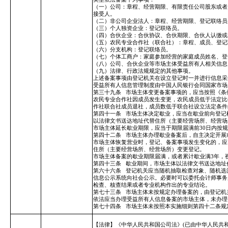
（一）公司：章程、经营期限、有限责任公司股东或者
接受人。
（二）非公司企业法人：章程、经营期限、登记联络员
（三）个人独资企业：登记联络员。
（四）合伙企业：合伙协议、合伙期限、合伙人认缴或
（五）农民专业合作社（联合社）：章程、成员、登记
（六）分支机构：登记联络员。
（七）个体工商户：家庭参加经营的家庭成员姓名、登
（八）公司、合伙企业等市场主体受益所有人相关信息
（九）法律、行政法规规定的其他事项。
上述备案事项由登记机关在设立登记时一并进行信息采
受益所有人信息管理制度由中国人民银行会同国家市场
第三十九条
市场主体变更备案事项的，应当按照《条
农民专业合作社因成员发生变更，农民成员低于法定比
作社联合社成员退社，成员数低于联合社设立法定条件
第四十一条
市场主体决定歇业，应当在歇业前向登记
以法律文书送达地址代替住所（主要经营场所、经营场
市场主体延长歇业期限，应当于期限届满前30日内按
第四十二条
市场主体办理歇业备案后，自主决定开展
市场主体恢复营业时，登记、备案事项发生变化的，应
住所（主要经营场所、经营场所）变更登记。
市场主体备案的歇业期限届满，或者累计歇业满3年，
第四十三条
歇业期间，市场主体以法律文书送达地址
第六十六条
登记机关应当随机抽取检查对象、随机选
信息公示系统向社会公示。必要时可以委托会计师事务
检查、核查结果或者专业机构作出的专业结论。
第七十三条
市场主体未按规定办理备案的，由登记机
依法应当办理受益所有人信息备案的市场主体，未办理
第七十四条
市场主体未按照本实施细则第四十二条规
【法律】《中华人民共和国公司法》(已由中华人民共和国