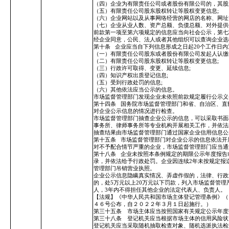
（四）企业为有限责任公司或者股份有限公司的，其股
（五）有限责任公司股东股权转让等股权变更信息;
（六）企业网站以及从事网络经营的网店的名称、网址
（七）企业从业人数、资产总额、负债总额、对外提供
前款第一项至第六项规定的信息应当向社会公示，第七
经企业同意，公民、法人或者其他组织可以查询企业选
第十条
企业应当自下列信息形成之日起20个工作日内
（一）有限责任公司股东或者股份有限公司发起人认缴
（二）有限责任公司股东股权转让等股权变更信息;
（三）行政许可取得、变更、延续信息;
（四）知识产权出质登记信息;
（五）受到行政处罚的信息;
（六）其他依法应当公示的信息。
市场监督管理部门发现企业未依照前款规定履行公示义
第十四条
国务院市场监督管理部门和省、自治区、直
对企业公示信息的情况进行检查。
市场监督管理部门抽查企业公示的信息，可以采取书面
事务所、律师事务所等专业机构开展相关工作，并依法
抽查结果由市场监督管理部门通过国家企业信用信息公
第十五条
市场监督管理部门对企业公示的信息依法开
对不予配合情节严重的企业，市场监督管理部门应当通
第十八条
企业未按照本条例规定的期限公示年度报告
录，并依法给予行政处罚。企业因连续2年未按规定报
管理部门吊销营业执照。
企业公示信息隐瞒真实情况、弄虚作假的，法律、行政
的，处5万元以上20万元以下罚款，列入市场监督管
人，3年内不得担任其他企业的法定代表人、负责人。
【法规】《中华人民共和国市场主体登记管理条例》（
４６号公布，自２０２２年３月１日起施行。）
第三十五条 市场主体应当按照国家有关规定公示年度
第三十八条 登记机关应当根据市场主体的信用风险状
登记机关应当采取随机抽取检查对象、随机选派执法检