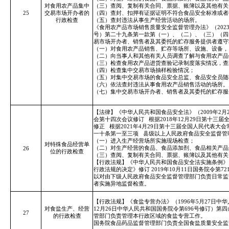
对食用农产品集中
（三）查阅、复制有关合同、票据、账簿以及其他有关
25
交易市场开办者的
（四）查封、扣押有证据证明不符合食品安全标准或者
行政检查
（五）查封违法从事生产经营活动的场所。
《食用农产品市场销售质量安全监督管理办法》（2023年
号）第二十九条第一款第（一）、（二）、（三）（四
易市场开办者、销售者及其委托的贮存服务提供者遵守
（一）对食用农产品销售、贮存等场所、设施、设备，
（二）向当事人和其他有关人员调查了解与食用农产品
（三）检查食用农产品进货查验记录制度落实情况，查
（四）检查集中交易市场抽样检验情况；
（五）对集中交易市场的食品安全总监、食品安全员随
（六）依法查封违法从事食用农产品销售活动的场所。
（七）集中交易市场开办者、销售者及其委托的贮存服
【法律】《中华人民共和国食品安全法》（2009年2月
会第十四次会议修订
根据2018年12月29日第十
修正
根据2021年4月29日第十三届全国人民代表
一十条第一至三项
县级以上人民政府食品安全监督管
（一）进入生产经营场所实施现场检查；
对特殊食品经营单
（二）对生产经营的食品、食品添加剂、食品相关产品
26
位的行政检查
（三）查阅、复制有关合同、票据、账簿以及其他有关
【行政法规】《中华人民共和国食品安全法实施条例》（2
行政法规的决定》修订 2019年10月11日国务院令第
以对由下级人民政府食品安全监督管理部门负责日常监
者实施异地监督检查。
【行政法规】《食盐专营办法》（1996年5月27日中
对食盐生产、经营
12月26日中华人民共和国国务院令第696号修订）第四
27
的行政检查
管部门负责管理本行政区域的食盐专营工作。
国务院食品药品监督管理部门负责全国食盐质量安全监