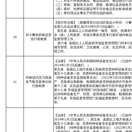
（二）对生产经营的食品、食品添加剂、食品相关产品
（三）查阅、复制有关合同、票据、账簿以及其他有关
（四）查封、扣押有证据证明不符合食品安全标准或者
（五）查封违法从事生产经营活动的场所。
【地方性法规】《新疆维吾尔自治区食品小作坊、小餐饮
会第七次会议通过,自2019年6月1日起施行。）
第五条
县级以上人民政府统一领导、组织、协调本
对小餐饮的食品安
乡（镇）人民政府、街道办事处负责本行政区域内食品
30
全行政检查
监督管理工作。
第六条
县级以上人民政府市场监督管理部门对本行
城市管理、农业农村、卫生健康、公安、生态环境、应
理工作。
【法律】《中华人民共和国特种设备安全法》（已由中
2014年1月1日起施行。）
第五条
县级以上地方各级人民政府负责特种设备安全
第五十七条第一款
负责特种设备安全监督管理的部门
对移动式压力容器
《特种设备安全监督检查办法》（2022年5月26日国
及气瓶充装单位的
产、充装单位和检验、检测机构是否持续保持许可条件
31
行政检查
第十三条
证后监督检查由实施行政许可的市场监督管
第十八条 市场监督管理部门对其他部门移送、上级交
以对特种设备生产、经营、使用单位和检验、检测机构
第十九条
市场监督管理部门实施监督检查时，应当有
等。
【法律】《中华人民共和国特种设备安全法》（已由中
2014年1月1日起施行。）第五条
县级以上地方各级人
第五十七条第一款
负责特种设备安全监督管理的部门
【规章】《特种设备安全监督检查办法》（2022年5月
（包括设计、制造、安装、改造、修理）、经营、使用