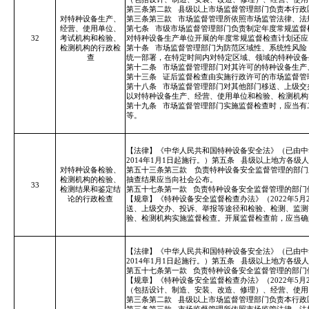
第三条第二款
县级以上市场监督管理部门负责本行政
对特种设备生产、
第三条第三款
市场监督管理所依照市场监管法律、法
经营、使用单位、
第七条
市级市场监督管理部门负责制定年度常规监督
32
考试机构和检验、
对特种设备生产单位开展的年度常规监督检查计划还应
检测机构的行政检
第十条
市场监督管理部门为防范区域性、系统性风险
查
统一部署，在特定时间内对特定区域、领域的特种设备
第十二条
市场监督管理部门对其许可的特种设备生产
第十三条
证后监督检查由实施行政许可的市场监督管
第十八条
市场监督管理部门对其他部门移送、上级交
以对特种设备生产、经营、使用单位和检验、检测机构
第十九条
市场监督管理部门实施监督检查时，应当有
等。
【法律】《中华人民共和国特种设备安全法》（已由中
2014年1月1日起施行。）第五条
县级以上地方各级人
对特种设备检验、
第五十三条第三款 负责特种设备安全监督管理的部门
检测机构的检验、
抽查结果应当向社会公布。
33
检测结果和鉴定结
第五十七条第一款
负责特种设备安全监督管理的部门
论的行政检查
【规章】《特种设备安全监督检查办法》（2022年5月
送、上级交办、投诉、举报等途径和检验、检测、监测
验、检测机构实施监督检查。开展监督检查前，应当确
【法律】《中华人民共和国特种设备安全法》（已由中
2014年1月1日起施行。）第五条
县级以上地方各级人
第五十七条第一款
负责特种设备安全监督管理的部门
【规章】《特种设备安全监督检查办法》（2022年5月
（包括设计、制造、安装、改造、修理）、经营、使用
第三条第二款
县级以上市场监督管理部门负责本行政