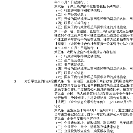
年１０月１日起施行。）
第六条
个体工商户的年度报告包括下列内容：
（一）行政许可取得和变动信息；
（二）生产经营信息；
（三）开设的网站或者从事网络经营的网店的名称、网
（四）联系方式等信息；
（五）国家工商行政管理总局要求报送的其他信息。
第十一条
省、自治区、直辖市工商行政管理局应当组
抽查的个体工商户名单和抽查结果应当通过企业信用信
个体工商户年度报告的抽查比例、抽查方式和抽查程序
【规章】《农民专业合作社年度报告公示暂行办法》(
０１４年１０月１日起施行。)
第五条
农民专业合作社年度报告内容包括:
（一）行政许可取得和变动信息;
（二）生产经营信息;
（三）资产状况信息;
（四）开设的网站或者从事网络经营的网店的名称、网
（五）联系方式信息;
（六）国家工商行政管理总局要求公示的其他信息。
对公示信息的行政检查
第八条
省、自治区、直辖市工商行政管理局应当组织
3
抽查的农民专业合作社名单和抽查结果应当通过企业信
农民专业合作社年度报告公示信息的抽查比例、抽查方
第九条
公民、法人或者其他组织发现农民专业合作社
进行核查，予以处理，并将处理结果书面告知举报人。
【法规】《企业信息公示暂行条例》（(2014年8月7日
订)）
第八条
企业应当于每年1月1日至6月30日，通过国
当年设立登记的企业，自下一年起报送并公示年度报告
第九条
企业年度报告内容包括:
（一）企业通信地址、邮政编码、联系电话、电子邮箱
（二）企业开业、歇业、清算等存续状态信息;
（三）企业投资设立企业、购买股权信息;