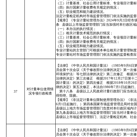
（三）计量基准、社会公用计量标准、专业项目计量标
（四）执行国家计量收费有关规定的情况；
（五）职业规范和能力建设情况。
法定计量检定机构对市场监督管理部门依法实施的监督
【规章】《专业计量站管理办法》2024年9月2日经市场
条
县级以上市场监督管理部门应当加强对本行政区域
（一）本办法的执行情况；
（二）相关计量技术规范的执行情况；
（三）计量基准、社会公用计量标准、专业项目计量标
（四）执行国家计量收费有关规定的情况；
（五）职业规范和能力建设情况。
专业计量站的主管部门可根据本单位相关计量管理制度
专业计量站对市场监督管理部门依法实施的监督检查应
【法律】《中华人民共和国计量法》（1985年9月6日
员会第十次会议《关于修改部分法律的决定》第一次修正
环境保护法〉等七部法律的决定》第二次修正 根据20
法律的决定》第三次修正 根据2017年12月27日
国计量法〉的决定》第四次修正 根据2018年10月
律的决定》第五次修正，本法自1986年7月1日起施行
对计量单位使用情
第十八条 县级以上人民政府计量行政部门应当依法
37
况专项行政检查
得拒绝、阻挠。
【规章】《非法定计量单位限制使用管理办法》《非法定
6月1日起施行。）第四条国家市场监督管理总局对全
县级以上地方市场监督管理部门负责对本行政区域内计
第九条县级以上地方市场监督管理部门应当对计量单位
县级以上市场监督管理部门、法定计量检定机构、社会
【法律】《中华人民共和国计量法》（1985年9月6日
员会第十次会议《关于修改部分法律的决定》第一次修正