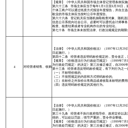
【规章】《中华人民共和国市场主体登记管理条例实施
第六十三条
市场主体应当于每年1月1日至6月30日
个体工商户可以通过纸质方式报送年度报告，并自主选
歇业的市场主体应当按时公示年度报告。
第六十六条
登记机关应当随机抽取检查对象、随机选
信息公示系统向社会公示。必要时可以委托会计师事务
检查、核查结果或者专业机构作出的专业结论。
第七十条
市场主体未按照法律、行政法规规定的期限
【法律】《中华人民共和国价格法》（1997年12月2
日起施行。）
第四十二条
经营者违反明码标价规定的，责令改正，
【规章】《价格违法行为行政处罚规定》（1999年7月1
为行政处罚规定〉的决定》第三次修正修正，自2006年
对经营者销售、收购
4
第十三条
经营者违反明码标价规定，有下列行为之一的
（一）不标明价格的;
（二）不按照规定的内容和方式明码标价的;
（三）在标价之外加价出售商品或者收取未标明的费用
（四）违反明码标价规定的其他行为。
【法律】《中华人民共和国价格法》（1997年12月2
日起施行。）
第三十九条
经营者不执行政府指导价、政府定价以及
得的，可以处以罚款；情节严重的，责令停业整顿。
【规章】《价格违法行为行政处罚规定》（1999年7月1
为行政处罚规定〉的决定》第三次修正修正，自2006年