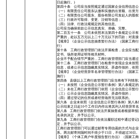
日起施行。)
第四十条 公司应当按照规定通过国家企业信用信息公
（一）有限责任公司股东认缴和实缴的出资额、出资方
（二）有限责任公司股东、股份有限公司发起人的股权
（三）行政许可取得、变更、注销等信息；
（四）法律、行政法规规定的其他信息。
公司应当确保前款公示信息真实、准确、完整。
第二百五十一条 公司未依照本法第四十条规定公示有
严重的，处以五万元以上二十万元以下的罚款；对直接
【规章】《企业公示信息抽查暂行办法》（国家工商行政管
行）
第十条 工商行政管理部门依法开展检查，企业应当配
定书、场所使用证明等相关材料。
企业不予配合情节严重的，工商行政管理部门应当通过
第十二条 工商行政管理部门在检查中发现企业未按照
信息，或者公示信息隐瞒真实情况、弄虚作假的，依照
【规章】《企业经营异常名录管理暂行办法》（国家工商行
施行）
第四条
县级以上工商行政管理部门应当将有下列情形
（一）未按照《企业信息公示暂行条例》第八条规定的
（二）未在工商行政管理部门依照《企业信息公示暂行
（三）公示企业信息隐瞒真实情况、弄虚作假的；
（四）通过登记的住所或者经营场所无法联系的。
第六条
企业未依照《企业信息公示暂行条例》第八条
公示结束之日起10个工作日内作出将其列入经营异常
第八条
工商行政管理部门依法开展抽查或者根据举报
名录的决定，并予以公示。
第九条
工商行政管理部门在依法履职过程中通过登记
定，并予以公示。
工商行政管理部门可以通过邮寄专用信函的方式与企业
系。两次邮寄间隔时间不得少于15日，不得超过30日
【规章】《个体工商户年度报告暂行办法》（国家工商