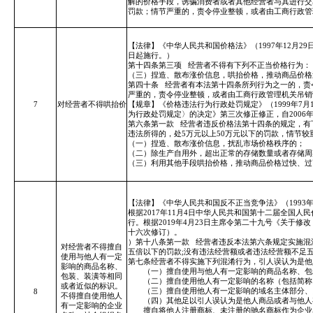
解的价格手段，诱骗消费者或者其他经营者与其进行交
罚款；情节严重的，责令停业整顿，或者由工商行政管
【法律】《中华人民共和国价格法》（1997年12月2
日起施行。）
第十四条第三项
经营者不得有下列不正当价格行为：
（三）捏造、散布涨价信息，哄抬价格，推动商品价格
第四十条
经营者有本法第十四条所列行为之一的，责
严重的，责令停业整顿，或者由工商行政管理机关吊销
7
对经营者不得哄抬价
【规章】《价格违法行为行政处罚规定》（1999年7月1
为行政处罚规定〉的决定》第三次修正修正，自2006年
第六条第一款
经营者违反价格法第十四条的规定，有
违法所得的，处5万元以上50万元以下的罚款，情节较
（一）捏造、散布涨价信息，扰乱市场价格秩序的；
（二）除生产自用外，超出正常的存储数量或者存储周
（三）利用其他手段哄抬价格，推动商品价格过快、过
【法律】《中华人民共和国反不正当竞争法》（1993年
根据2017年11月4日中华人民共和国第十二届全国人
行。根据2019年4月23日主席令第二十九号《关于
十六次修订）。
）第十八条第一款
经营者违反本法第六条规定实施混
对经营者不得擅自
五倍以下的罚款;没有违法经营额或者违法经营额不足
使用与他人有一定
第七条经营者不得实施下列混淆行为，引人误认为是他
影响的商品名称、
（一）擅自使用与他人有一定影响的商品名称、包
包装、装潢等相同
（二）擅自使用他人有一定影响的名称（包括简称、
或者近似的标识。
（三）擅自使用他人有一定影响的域名主体部分、网
8
不得擅自使用他人
（四）其他足以引人误认为是他人商品或者与他人
有一定影响的企业
擅自将他人注册商标、未注册的驰名商标作为企业名