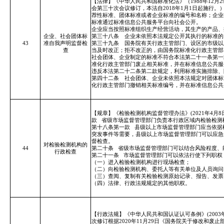
【法律】《中华人民共和国标准化法》（1988年12月
会第三十次会议修订，本法自2018年1月1日起施行
荐性标准、团体标准或者企业标准的编号和名称；企业
标准通过标准信息公共服务平台向社会公开。
企业应当按照标准组织生产经营活动，其生产的产品、
企业、社会团体标
第三十八条 企业未依照本法规定公开其执行的标准的
43
准自我声明监督检
第三十九条 国务院有关行政主管部门、设区的市级以
查
当及时改正；拒不改正的，由国务院标准化行政主管部
社会团体、企业制定的标准不符合本法第二十一条第一
准化行政主管部门废止相关标准，并在标准信息公共服
违反本法第二十二条第二款规定，利用标准实施排除、
第四十二条 社会团体、企业未依照本法规定对团体标
化行政主管部门撤销相关标准编号，并在标准信息公共
【规章】《检验检测机构监督管理办法》(2021年4月8
款
省级市场监督管理部门负责本行政区域内检验检测
第十八条第一款
县级以上市场监督管理部门应当依据
突发事件等需要，县级以上市场监督管理部门可以应急
督检查。
对检验检测机构的
44
第二十条
省级市场监督管理部门可以结合风险程度、
行政检查
第二十一条
市场监督管理部门可以依法行使下列职权
（一）进入检验检测机构进行现场检查；
（二）向检验检测机构、委托人等有关单位及人员询问
（三）查阅、复制有关检验检测原始记录、报告、发票
（四）法律、行政法规规定的其他职权。
【行政法规】《中华人民共和国认证认可条例》(2003
次修订根据2020年11月29日《国务院关于修改和废