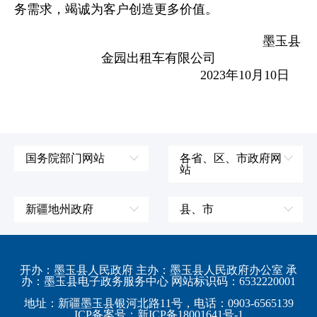
务需求，竭诚为客户创造更多价值。
墨玉县
金园出租车有限公司
2023年10月10日
国务院部门网站
各省、区、市政府网
站
外交部
辽宁省
国防部
吉林省
新疆地州政府
县、市
发展和改革委员会
黑龙江省
伊犁哈萨克自治州
皮山县
科学技术部
上海市
塔城地区
墨玉县
开办：墨玉县人民政府 主办：墨玉县人民政府办公室 承
教育部
江苏省
办：墨玉县电子政务服务中心 网站标识码：6532220001
阿勒泰地区
策勒县
工业和信息化部
浙江省
地址：新疆墨玉县银河北路11号，电话：0903-6565139
博尔塔拉蒙古自治州
民丰县
ICP备案号：新ICP备18001641号-1