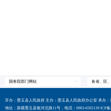
国务院部门网站
各省、区
外交部
国防部
开办：墨玉县人民政府 主办：墨玉县人民政府办公室 承办：墨玉
发展和改革委员会
地址：新疆墨玉县银河北路11号，电话：0903-6565139
ICP备