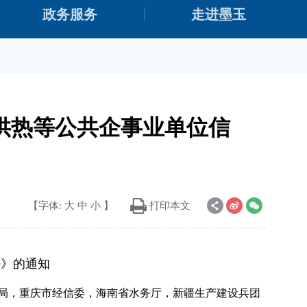
政务服务
走进墨玉
供热等公共企事业单位信
【字体:
大
中
小
】
打印本文
法》的通知
局，重庆市经信委，海南省水务厅，新疆生产建设兵团