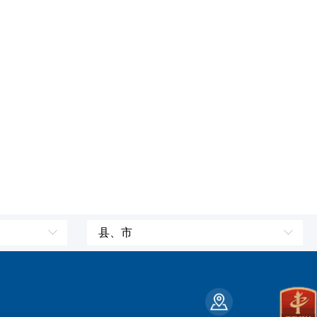
县、市
皮山县
墨玉县
策勒县