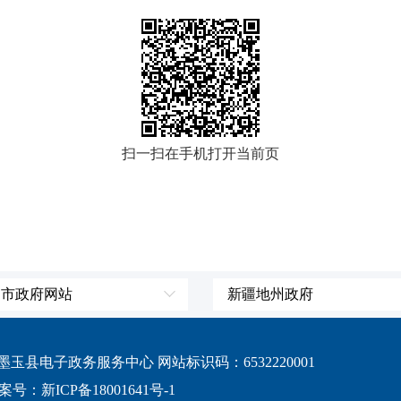
扫一扫在手机打开当前页
、市政府网站
新疆地州政府
辽宁省
伊犁哈萨克自治州
吉林省
塔城地区
县电子政务服务中心 网站标识码：6532220001
黑龙江省
阿勒泰地区
案号：新ICP备18001641号-1