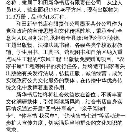
名称，隶属于和田新华书店有限责任公司，从业人
员15人，营业面积1767.46平方米，现有出版物为
11.3万册，品种为1.8万种。
和田新华书店有限责任公司墨玉县分公司作为
党和政府的宣传思想和文化传播阵地，秉承全心全
意为人民服务宗旨,承担着全县政治理论学习读物、
主题出版物、法律法规书籍、各级各类学校教材教
辅、学生用书、工具书、馆配图书和自治区纳入重
点民生工程的“东风工程”出版物免费赠阅项目、“农
家书屋”工程等图书的发行任务。始终遵守国家有关
出版物有关发行法规，弘扬正版，诚信经营，成为
实现政府公共文化服务的载体，在传播中华优秀传
统文化中发挥着重要作用。
新华书店始终将社会效益放在首位，不断丰富
文化润疆载体，引领阅读新风尚，结合书店自身实
际情况通过开展“图书分享会”、“亲子阅读打
卡”、“你荐书·我买单”、“流动售书七进”等活动进一
步扩大宣传力度，切实满足当地群众的文化知识的
需求。