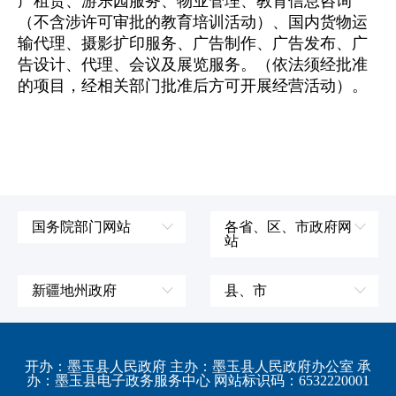
产租赁、游乐园服务、物业管理、教育信息咨询
（不含涉许可审批的教育培训活动）、国内货物运
输代理、摄影扩印服务、广告制作、广告发布、广
告设计、代理、会议及展览服务。（依法须经批准
的项目，经相关部门批准后方可开展经营活动）。
国务院部门网站
各省、区、市政府网
站
外交部
辽宁省
国防部
吉林省
新疆地州政府
县、市
发展和改革委员会
黑龙江省
伊犁哈萨克自治州
皮山县
科学技术部
上海市
塔城地区
墨玉县
开办：墨玉县人民政府 主办：墨玉县人民政府办公室 承
教育部
江苏省
办：墨玉县电子政务服务中心 网站标识码：6532220001
阿勒泰地区
策勒县