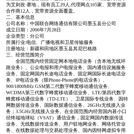
为艾则孜·赛地，现有员工29人,代理网点165家、宽带资源
合作商12人，宽带资源全面覆盖。
二、基本信息
公司名称：中国联合网络通信有限公司墨玉县分公司
成立日期：2006年7月28日
企业类型：分公司
所属行业:电信、广播电视和卫星传输服务
注册地址：新疆和田地区墨玉县其尼巴格路
三、经营范围简介
全国范围内经营固定网本地电话业务（含本地无线环
路业务）、公众电报和用户电报业务、国内通信设施服务
业务、固定网国内长途电话业务、固定网国际长途电话业
务、IP电话业务（限Phone-Phone的电话业务）、
900/1800MHz GSM第二代数字蜂窝移动通信业务、
WCDMA第三代数字蜂窝移动通信业务、LTE/第四代数字
蜂窝移动通信业务（TD-LTE）、卫星国际专线业务、因特
网数据传送业务、国际数据通信业务、26GHz无线接入业
务；3.5GHz无线接入业务。在全国范围内经营国内甚小口
径终端地球站（VSAT）通信业务，固定网国内数据传送
业务、无线数据传送业务、用户驻地网业务、网络托管业
务、在线数据处理与交易处理业务、国内因特网虚拟专用