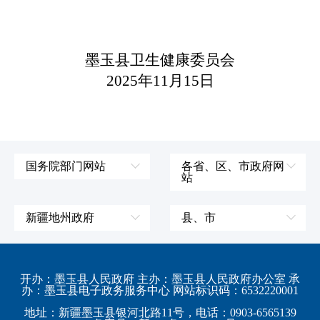
墨玉县卫生健康委员会
2025年11月15日
国务院部门网站
各省、区、市政府网
站
外交部
辽宁省
国防部
吉林省
新疆地州政府
县、市
发展和改革委员会
黑龙江省
伊犁哈萨克自治州
皮山县
科学技术部
上海市
塔城地区
墨玉县
开办：墨玉县人民政府 主办：墨玉县人民政府办公室 承
教育部
江苏省
办：墨玉县电子政务服务中心 网站标识码：6532220001
阿勒泰地区
策勒县
工业和信息化部
浙江省
地址：新疆墨玉县银河北路11号，电话：0903-6565139
博尔塔拉蒙古自治州
民丰县