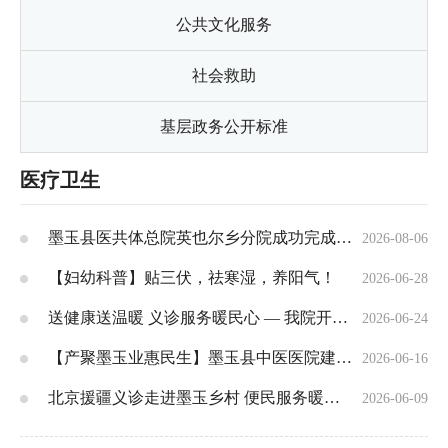
公共文化服务
社会救助
基层政务公开标准
医疗卫生
墨玉县医共体总院英也尔乡分院成功完成膝关节滑膜炎合并积液穿刺抽除术
2026-08-06
【妇幼科普】贴三伏，祛寒湿，养阳气！
2026-06-28
送健康送温暖 义诊服务暖民心 — 我院开展下乡公益义诊活动
2026-06-24
【产聚墨玉业惠民生】墨玉县中医医院建设项目（一期）全面完工 民生医疗新阵地即将投用
2026-06-16
北京援疆义诊走进墨玉乡村 便民服务暖民心
2026-06-09