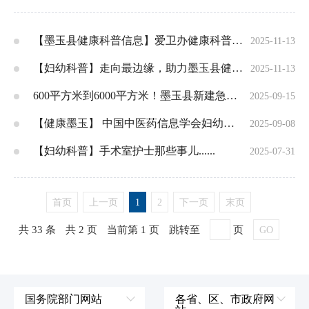
【墨玉县健康科普信息】爱卫办健康科普知识
2025-11-13
【妇幼科普】走向最边缘，助力墨玉县健康-我院下基层开展了免费义诊活动
2025-11-13
600平方米到6000平方米！墨玉县新建急救中心10月启用
2025-09-15
【健康墨玉】 中国中医药信息学会妇幼健康分会专家莅临我院指导培训，赋能妇孺国医堂建设与医院高质量发展
2025-09-08
【妇幼科普】手术室护士那些事儿......
2025-07-31
首页
上一页
1
2
下一页
末页
共 33 条
共 2 页
当前第 1 页
跳转至
页
GO
国务院部门网站
各省、区、市政府网