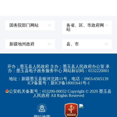
国务院部门网站
各省、区、市政府网
站
外交部
辽宁省
国防部
吉林省
新疆地州政府
县、市
发展和改革委员会
黑龙江省
伊犁哈萨克自治州
皮山县
科学技术部
上海市
塔城地区
墨玉县
开办：墨玉县人民政府 主办：墨玉县人民政府办公室 承
教育部
江苏省
办：墨玉县电子政务服务中心 网站标识码：6532220001
阿勒泰地区
策勒县
工业和信息化部
浙江省
地址：新疆墨玉县银河北路11号，电话：0903-6565139
博尔塔拉蒙古自治州
民丰县
ICP备案号：新ICP备18001641号-1
监察部
安徽省
昌吉回族自治州
和田县
公安机关备案号：653200-00032 Copyright © 2020 墨玉县
民政部
福建省
人民政府 All Rights Reserved
吐鲁番地区
和田市
司法部
江西省
巴音郭楞蒙古自治州
财政部
山东省
克拉玛依市
网站地图