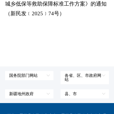
城乡低保等救助保障标准工作方案》的通知
（新民发﹝2025﹞74号）
国务院部门网站
各省、区、市政府网
站
外交部
辽宁省
国防部
吉林省
新疆地州政府
县、市
发展和改革委员会
黑龙江省
伊犁哈萨克自治州
皮山县
科学技术部
上海市
塔城地区
墨玉县