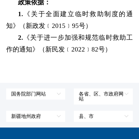
政策依据：
1.
《关于全面建立临时救助制度的通
知》（新政发﹝
2015﹞95号）
2.
《关于进一步
加强和规范临时救助工
作的通知
》（新民发﹝
2022﹞
82
号）
国务院部门网站
各省、区、市政府网
站
外交部
辽宁省
国防部
吉林省
新疆地州政府
县、市
发展和改革委员会
黑龙江省
伊犁哈萨克自治州
皮山县
科学技术部
上海市
塔城地区
墨玉县